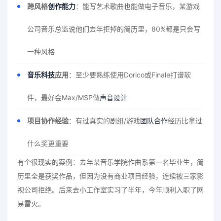
跨风格
创作能力
：能写艺术歌曲也能做电子音乐，某游戏
公司音乐总监说他们去年拒掉的简历里，80%都是只会写
一种风格
音乐科技
应用
：至少要熟练使用Dorico或Finale打谱软
件，最好会Max/MSP做
声音设计
项目协作经验
：有过真实的剧组/游戏
团队合作
经历比拿过
什么奖更重要
有个很现实的案例：去年某音乐学院作曲系第一名毕业生，简
历里全是获奖作品，但因为没有商业项目经验，连续被三家影
视公司拒绝。后来去小工作室实习了半年，今年顺利入职了网
易雷火。