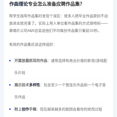
作曲理论
专业怎么准备应聘作品集？
帮学生指导作品集时发现个误区：很多人把毕业作品原封不动
放进去就完事了。实际上用人单位看作品集的方式很特别——
某唱片公司A&R总监说他们平均每份作品集只看前30秒。
有效的作品集应该这样组织：
开篇放最抓耳的作品
：通常选择有商业价值的影视/游戏配
乐片段
展示技术
多样性
：包含至少一个管弦乐作品和一个电子音
乐作品
附上
创作
手稿
：现在越来越多的剧团会看你的修改过程