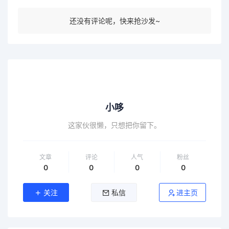
还没有评论呢，快来抢沙发~
小哆
这家伙很懒，只想把你留下。
文章
评论
人气
粉丝
0
0
0
0
关注
私信
进主页