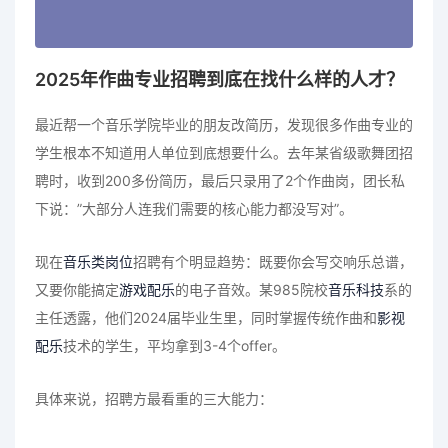
2025年作曲专业招聘到底在找什么样的人才？
最近帮一个音乐学院毕业的朋友改简历，发现很多作曲专业的
学生根本不知道用人单位到底想要什么。去年某省级歌舞团招
聘时，收到200多份简历，最后只录用了2个作曲岗，团长私
下说：”大部分人连我们需要的核心能力都没写对”。
现在
音乐类岗位
招聘有个明显趋势：既要你会写交响乐总谱，
又要你能搞定
游戏配乐
的电子音效。某985院校
音乐科技
系的
主任透露，他们2024届毕业生里，同时掌握传统作曲和
影视
配乐
技术的学生，平均拿到3-4个offer。
具体来说，招聘方最看重的三大能力：