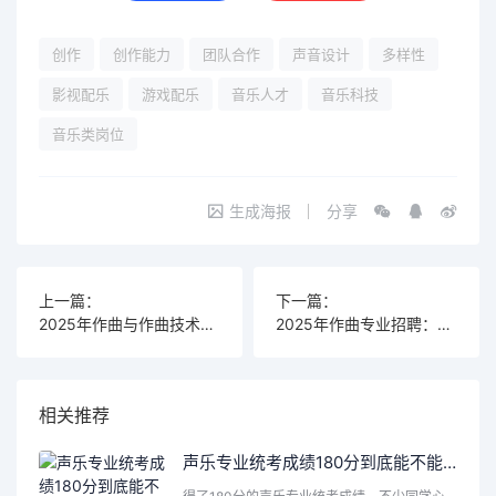
创作
创作能力
团队合作
声音设计
多样性
影视配乐
游戏配乐
音乐人才
音乐科技
音乐类岗位
生成海报
分享
上一篇：
下一篇：
2025年作曲与作曲技术理论专业排名解析：选校必看这几点
2025年作曲专业招聘：不会五线谱的慎入
相关推荐
声乐专业统考成绩180分到底能不能报考本科，背后藏着哪些秘密？