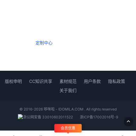
一个会员，全站精品内容任意下载
数年如一日的整合资源，从未间断。
定制中心
创作者中心
版权申明
CC知识共享
素材规范
用户条款
隐私政策
关于我们
© 2016-2026 哆咪啦 - IDOMILA.COM . All rights reserved
浙公网安备 33010602011522
浙ICP备17002016号-9
会员优惠