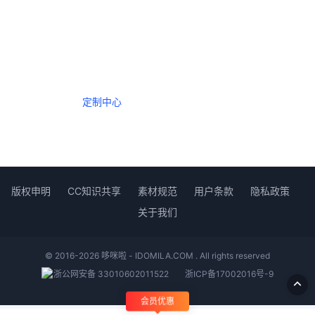
一个会员，全站精品内容任意下载
数年如一日的整合资源，从未间断。
定制中心
创作者中心
版权申明
CC知识共享
素材规范
用户条款
隐私政策
关于我们
© 2016-2026 哆咪啦 - IDOMILA.COM . All rights reserved
浙公网安备 33010602011522
浙ICP备17002016号-9
会员优惠