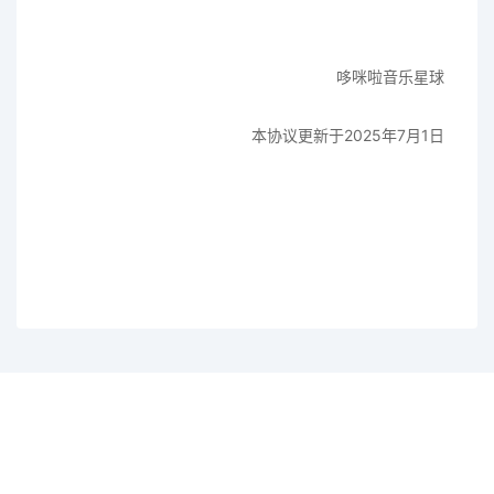
哆咪啦音乐星球
本协议更新于2025年7月1日
一个会员，全站精品内容任意下载
数年如一日的整合资源，从未间断。