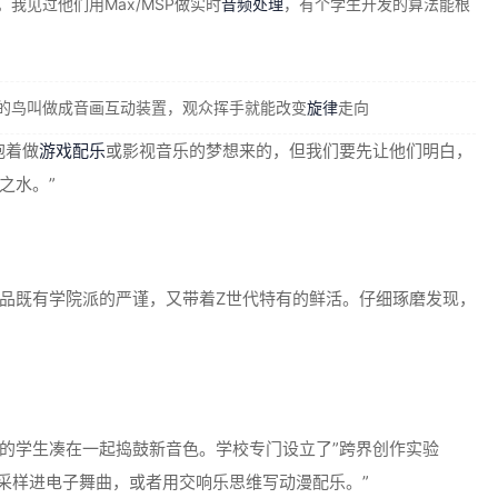
。我见过他们用Max/MSP做实时
音频处理
，有个学生开发的算法能根
的鸟叫做成音画互动装置，观众挥手就能改变
旋律
走向
抱着做
游戏配乐
或影视音乐的梦想来的，但我们要先让他们明白，
之水。”
品既有学院派的严谨，又带着Z世代特有的鲜活。仔细琢磨发现，
的学生凑在一起捣鼓新音色。学校专门设立了”跨界创作实验
歌采样进电子舞曲，或者用交响乐思维写动漫配乐。”