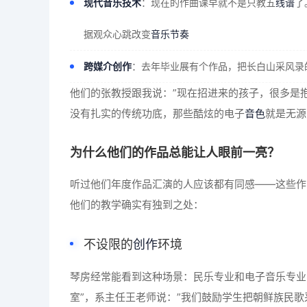
现代音乐技术
：现在的作曲课早就不是只教五
线谱
了
据观众心跳改变
音乐节奏
跨媒介创作
：去年毕业展有个作品，把长白山采风录
他们的张教授跟我说：”现在招进来的孩子，很多是
没有扎实的传统功底，那些酷炫的电子
音色
就是无源
为什么他们的作品总能让人眼前一亮？
听过他们年度作品汇演的人应该都有同感——这些作
他们的教学确实有独到之处：
不设限的
创作
环境
琴房经常能看到这种场景：民乐专业和电子音乐专业
室”，系主任王老师说：”我们鼓励学生把朝鲜族民