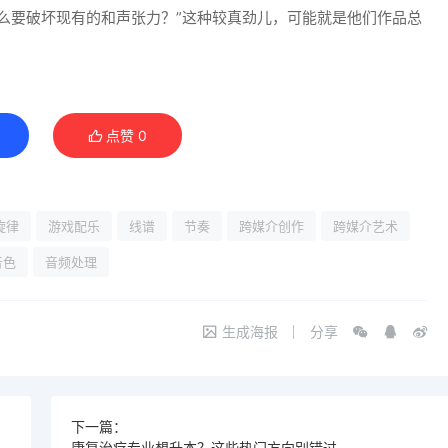
什么要破坏现有的和声张力？”这种较真劲儿，可能就是他们作品总
点赞
0
旋律
游戏配乐
线谱
节奏
跨媒介创作
跨媒介艺术
音色
音频处理
生成海报
分享
下一篇：
康复治疗专业想升本？这些热门方向别错过