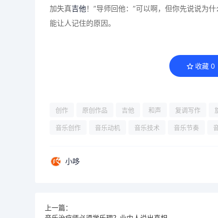
加失真
吉他
！”导师回他：”可以啊，但你先说说为
能让人记住的原因。
收藏
0
创作
原创作品
吉他
和声
复调写作
音乐创作
音乐动机
音乐技术
音乐节奏
小哆
上一篇：
音乐治疗师必须学乐理？业内人说出真相