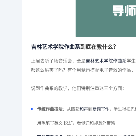
吉林艺术学院
作曲系
到底在教什么？
上周去听了场音乐会，全是
吉林艺术学院
作曲系
学生
都这么厉害了吗？有个用琵琶搭配电子音效的作品，
说到作曲系的教学，他们特别注重这三个方面：
传统作曲技法
：从四部
和声
到
复调写作
，学生得把巴
用毛笔写英文书法”，看似违和却意外带感