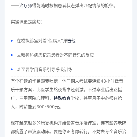
——
治疗师
得能随时根据患者状态弹出匹配情绪的旋律。
实操课更是魔幻：
在模拟诊室对着”假病人”弹
吉他
去精神科病房记录患者对不同音乐的反应
甚至要学用音乐引导呼吸训练
有个在读的学弟跟我吐槽，他们期末考试要连续48小时做音
乐干预方案，比医学生熬夜背书还刺激。不过毕业后出路挺
广，三甲医院心理科、
特殊教育
学校、甚至月子中心都在抢
人，时薪能到300-500元。
现在越来越多的康复机构开始设置音乐治疗室，连有些养老院
都购置了声波震动床。要是你正考虑转行，不妨去考个音乐治