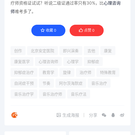
疗师资格证试试？听说二级证通过率只有30%，比
心理咨询
师
难考多了。
收藏
0
点赞
0
创作
北京安定医院
即兴演奏
吉他
康复
康复医学
心理咨询师
心理学
抑郁症
抑郁症治疗
教育学
旋律
治疗师
特殊教育
自闭症干预
节奏
阿尔茨海默症
音乐治疗
音乐治疗学
音乐治疗师
音乐疗法
生成海报
分享