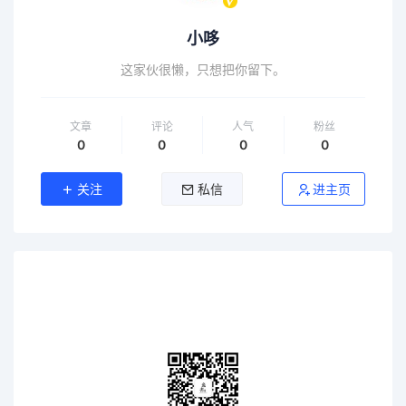
小哆
这家伙很懒，只想把你留下。
文章
评论
人气
粉丝
0
0
0
0
关注
私信
进主页