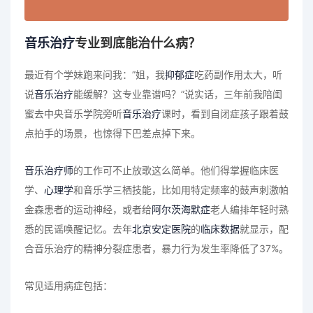
音乐治疗
专业到底能治什么病？
最近有个学妹跑来问我：”姐，我
抑郁症
吃药副作用太大，听
说
音乐治疗
能缓解？这专业靠谱吗？”说实话，三年前我陪闺
蜜去中央音乐学院旁听
音乐治疗
课时，看到自闭症孩子跟着鼓
点拍手的场景，也惊得下巴差点掉下来。
音乐治疗师
的工作可不止放歌这么简单。他们得掌握临床医
学、
心理学
和音乐学三栖技能，比如用特定频率的鼓声刺激帕
金森患者的运动神经，或者给
阿尔茨海默症
老人编排年轻时熟
悉的民谣唤醒记忆。去年
北京安定医院
的
临床数据
就显示，配
合音乐治疗的精神分裂症患者，暴力行为发生率降低了37%。
常见适用病症包括：