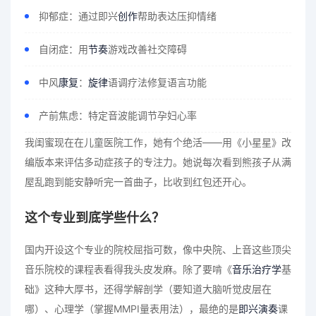
抑郁症：通过即兴
创作
帮助表达压抑情绪
自闭症：用
节奏
游戏改善社交障碍
中风
康复
：
旋律
语调疗法修复语言功能
产前焦虑：特定音波能调节孕妇心率
我闺蜜现在在儿童医院工作，她有个绝活——用《小星星》改
编版本来评估多动症孩子的专注力。她说每次看到熊孩子从满
屋乱跑到能安静听完一首曲子，比收到红包还开心。
这个专业到底学些什么？
国内开设这个专业的院校屈指可数，像中央院、上音这些顶尖
音乐院校的课程表看得我头皮发麻。除了要啃《
音乐治疗学
基
础》这种大厚书，还得学解剖学（要知道大脑听觉皮层在
哪）、心理学（掌握MMPI量表用法），最绝的是
即兴演奏
课