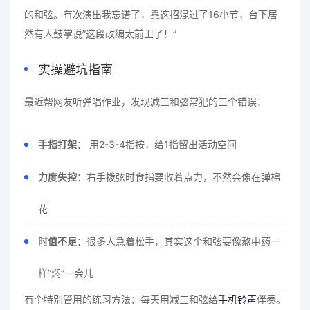
的和弦。有次演出我忘谱了，靠这招混过了16小节，台下居
然有人鼓掌说”这段改编太前卫了！”
实操避坑指南
最近帮网友听弹唱作业，发现减三和弦常犯的三个错误：
手指打架
： 用2-3-4指按，给1指留出活动空间
力度失控
：右手拨弦时食指要收着点力，不然会像在弹棉
花
时值不足
：很多人急着松手，其实这个和弦要像熬中药一
样”焖”一会儿
有个特别管用的练习方法：每天用减三和弦给
手机铃声
伴奏。