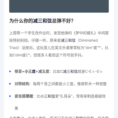
为什么你的
减三和弦
总弹不好？
上周帮一个学生改作业时，发现他弹的《梦中的婚礼》中间那
段特别别扭。仔细一听，原来是
减三和弦
（Diminished
Triad）没按对。这玩意儿在英文乐谱里常标为”dim”或”°”，比
如Cdim或C°，但很多人看到这个符号就手抖。
根音+
小三度
+减五度
：比如C
减三和弦
就是C-E♭-G♭
对称结构
：每两个音之间都是小三度，像搭积木一样规整
紧张感爆棚
：比
小三和弦
更”扎耳朵”，常用来制造悬疑效
果