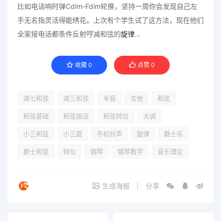
比如电话响时弹Cdim-Fdim轮换，坚持一周你会发现自己左
手无名指灵活得能绣花。上次有个学生试了这方法，现在他们
全家接电话都条件反射哼减和弦的
旋律
…
收藏
0
点赞
0
减七和弦
减三和弦
半音
吉他
和弦
和弦基础
和弦指法
和弦转位
大调
小三和弦
小三度
手机铃声
旋律
爵士乐
爵士和弦
转位
钢琴
钢琴教学
音乐理论
生成海报
分享