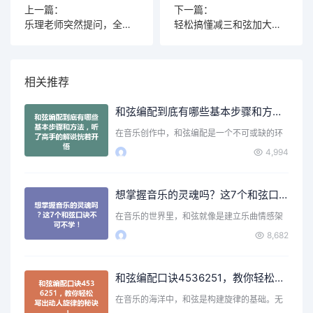
上一篇：
下一篇：
乐理老师突然提问，全班只有他答出了减三和弦的秘密
轻松搞懂减三和弦加大三度构成的七和弦奥秘
相关推荐
和弦编配到底有哪些基本步骤和方法，听了高手的解说恍若开悟
在音乐创作中，和弦编配是一个不可或缺的环
节。无论你是刚刚入门…
4,994
想掌握音乐的灵魂吗？这7个和弦口诀不可不学！
在音乐的世界里，和弦就像是建立乐曲情感架
构的基石。无论是弹吉…
8,682
和弦编配口诀4536251，教你轻松写出动人旋律的秘诀！
在音乐的海洋中，和弦是构建旋律的基础。无
论你是初学者还是有一…