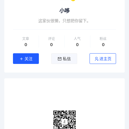
小哆
这家伙很懒，只想把你留下。
文章
评论
人气
粉丝
0
0
0
0
关注
私信
进主页