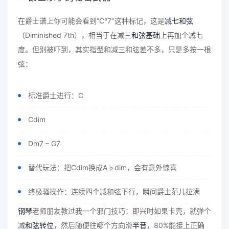
在爵士谱上你可能会看到”C°7″这种标记，这是
减七和弦
（Diminished 7th），相当于在减三
和弦基础
上再加个减七
度。但别被吓到，其实指型和减三和弦差不多，只是多按一根
弦：
标准爵士进行：C
Cdim
Dm7 – G7
替代玩法：把Cdim换成A♭dim，会有意外惊喜
终极骚操作：连续四个减和弦下行，瞬间爵士范儿拉满
钢琴
老师朋友教过我一个邪门技巧：即兴时如果卡壳，就弹个
减
和弦转位
，然后随便往哪个方向滑
半音
，80%能接上正确