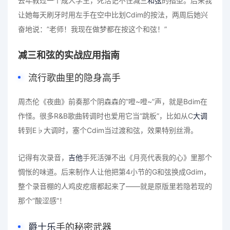
去年教过一个成人学生，死活记不住减三
和弦
的指型。后来我
让她每天刷牙时用左手在空中比划Cdim的按法，两周后她兴
奋地说：”老师！我现在做梦都在按这个和弦！”
减三和弦的实战应用指南
流行歌曲里的隐身高手
周杰伦《夜曲》前奏那个阴森森的”噔~噔~”声，就是Bdim在
作怪。很多R&B歌曲转调时也爱用它当”跳板”，比如从C
大调
转到E♭大调时，塞个Cdim当过渡和弦，效果特别丝滑。
记得有次录音，
吉他
手死活弹不出《月亮代表我的心》里那个
惆怅的味道。后来制作人让他把第4小节的G和弦换成Gdim，
整个录音棚的人鸡皮疙瘩都起来了——就是原版里若隐若现的
那个”酸涩感”！
爵士乐
手的秘密武器