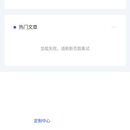
热门文章
加载失败，请刷新页面重试
一个会员，全站精品内容任意下载
数年如一日的整合资源，从未间断。
定制中心
创作者中心