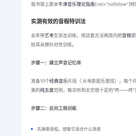
我书架上那本
牛津音乐理论指南
{:rel=”nofo
实测有效的音程特训法
去年带
艺考
生突击训练，用这套方法两周内把
音程识
给耳朵做针对性训练。
步骤一：建立声音记忆库
准备10个
经典音乐
片段（ 从电影配乐里找），每个
美的
纯五度
范例，每次听到太空感十足的”咚——咚
步骤二：反向工程训练
先弹奏音程，想象它适合什么场景