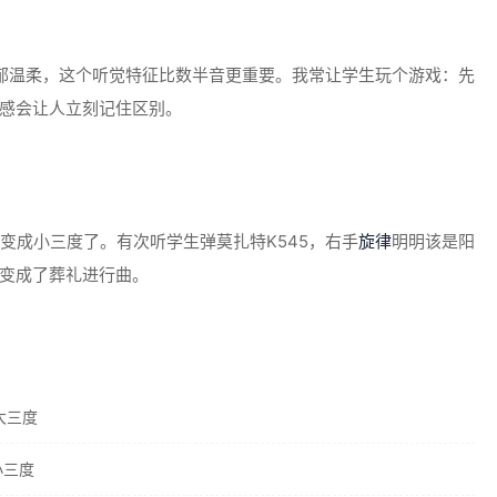
忧郁温柔，这个听觉特征比数半音更重要。我常让学生玩个游戏：先
感会让人立刻记住区别。
变成小三度了。有次听学生弹莫扎特K545，右手
旋律
明明该是阳
变成了葬礼进行曲。
大三度
小三度