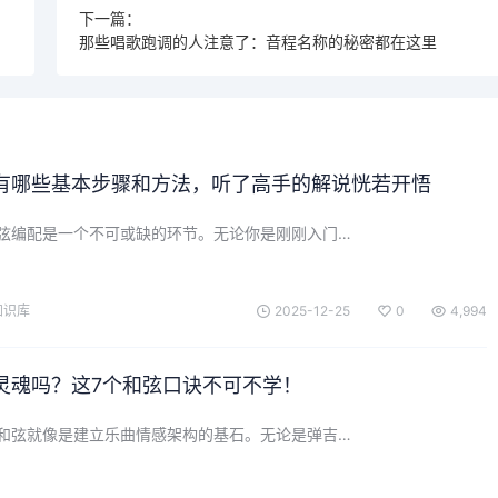
下一篇：
那些唱歌跑调的人注意了：音程名称的秘密都在这里
有哪些基本步骤和方法，听了高手的解说恍若开悟
弦编配是一个不可或缺的环节。无论你是刚刚入门…
知识库
2025-12-25
0
4,994
灵魂吗？这7个和弦口诀不可不学！
和弦就像是建立乐曲情感架构的基石。无论是弹吉…