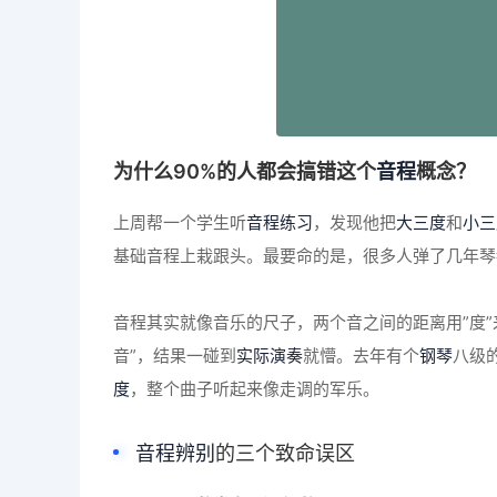
为什么90%的人都会搞错这个
音程
概念？
上周帮一个学生听
音程练习
，发现他把
大三度
和
小三
基础音程上栽跟头。最要命的是，很多人弹了几年琴
音程其实就像音乐的尺子，两个音之间的距离用”度”
音”，结果一碰到
实际演奏
就懵。去年有个
钢琴
八级
度
，整个曲子听起来像走调的军乐。
音程辨别
的三个致命误区