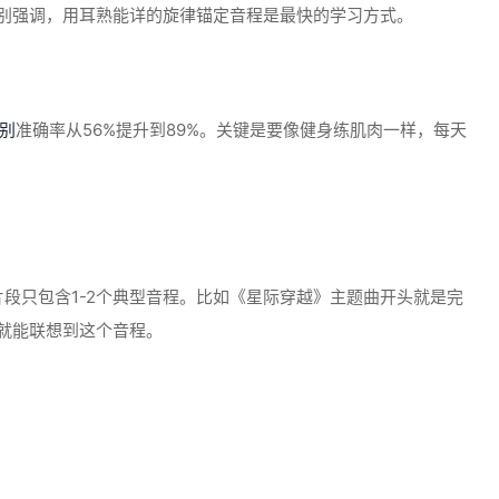
llow”}特别强调，用耳熟能详的旋律锚定音程是最快的学习方式。
别
准确率从56%提升到89%。关键是要像健身练肌肉一样，每天
片段只包含1-2个典型音程。比如《星际穿越》主题曲开头就是完
”就能联想到这个音程。