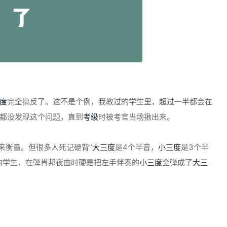
度
完全搞反了。这不是个例，我教过的学生里，超过一半都会在
都没发现这个问题，直到
考级
时被考官当场揪出来。
来衡量。但很多人死记硬背”
大三度
是4个半音，
小三度
是3个半
的学生，在弹肖邦夜曲时硬是把左手伴奏的
小三度
全弹成了
大三