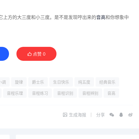
它上方的大三度和小三度。是不是发现哼出来的
音高
和你想象中
点赞
0
小调
旋律
爵士乐
生日快乐
纯五度
经典音乐
音程乐理
音程练习
音程识别
音程辨别
音高
生成海报
分享