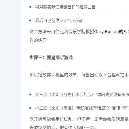
再对照实际使用该音程的经典曲目
最后自己
创作
2-3个小乐句
这个方法来自伯克利音乐学院教授
Gary Burton的
样的练习。
步骤三：魔鬼辨听游戏
随机播放你手机里的歌单，每当出现以下音程就拍手
大三度（比如《月亮代表我的心》”你问我爱你有多深”的
小三度（比如《童话》”我愿变成童话里”的”变”到”童”
刚开始可能会手忙脚乱，但坚持一周后你会发现耳朵
告歌突然拍手，把旁边大妈吓一跳。