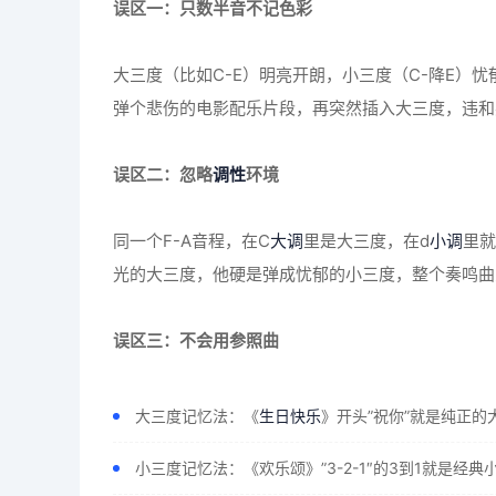
误区一：只数半音不记色彩
大三度（比如C-E）明亮开朗，小三度（C-降E）
弹个悲伤的电影配乐片段，再突然插入大三度，违和
误区二：忽略
调性
环境
同一个F-A音程，在C
大调
里是大三度，在d
小调
里就
光的大三度，他硬是弹成忧郁的小三度，整个奏鸣曲
误区三：不会用参照曲
大三度记忆法：《
生日快乐
》开头”祝你”就是纯正的
小三度记忆法：《欢乐颂》”3-2-1″的3到1就是经典