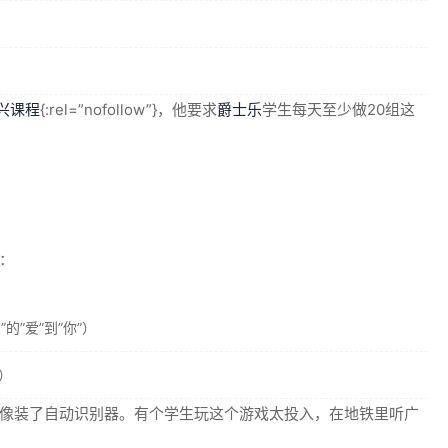
即兴课程
{:rel=”nofollow”}，他要求
爵士乐
学生每天至少做20组这
：
”爱”到”你”）
）
像装了自动识别器。有个学生玩这个游戏太投入，在地铁里听广