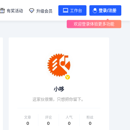
工作台
登录/注册
有奖活动
升级会员
欢迎登录体验更多功能
小哆
这家伙很懒，只想把你留下。
文章
评论
人气
粉丝
0
0
0
0