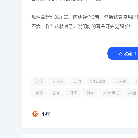
现在拿起你的乐器，随便弹个C音，然后试着哼唱出
不太一样？这就对了，说明你的耳朵开始觉醒啦！
收藏
0
创作
大三度
大调
实际演奏
小三度
考级
艺考
调性
钢琴
音乐理论
音程
小哆