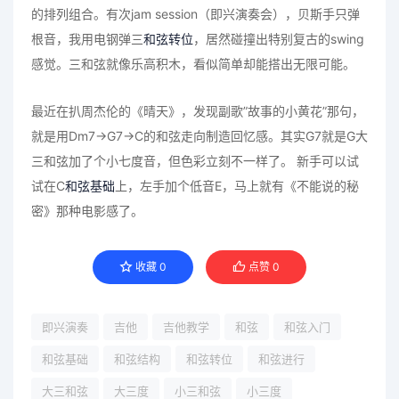
的排列组合。有次jam session（即兴演奏会），贝斯手只弹
根音，我用电钢弹三
和弦转位
，居然碰撞出特别复古的swing
感觉。三和弦就像乐高积木，看似简单却能搭出无限可能。
最近在扒周杰伦的《晴天》，发现副歌”故事的小黄花”那句，
就是用Dm7→G7→C的和弦走向制造回忆感。其实G7就是G大
三和弦加了个小七度音，但色彩立刻不一样了。 新手可以试
试在C
和弦基础
上，左手加个低音E，马上就有《不能说的秘
密》那种电影感了。
收藏
0
点赞
0
即兴演奏
吉他
吉他教学
和弦
和弦入门
和弦基础
和弦结构
和弦转位
和弦进行
大三和弦
大三度
小三和弦
小三度