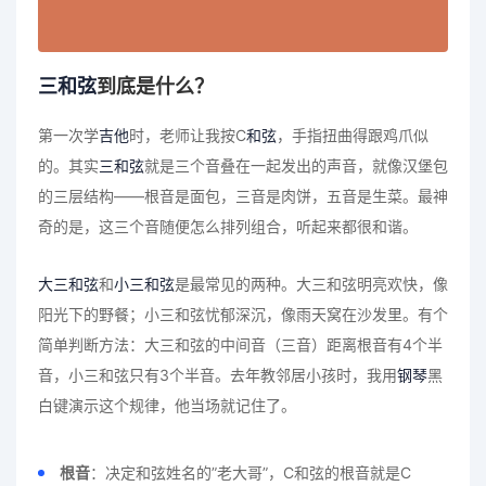
三和弦
到底是什么？
第一次学
吉他
时，老师让我按C
和弦
，手指扭曲得跟鸡爪似
的。其实
三和弦
就是三个音叠在一起发出的声音，就像汉堡包
的三层结构——根音是面包，三音是肉饼，五音是生菜。最神
奇的是，这三个音随便怎么排列组合，听起来都很和谐。
大三和弦
和
小三和弦
是最常见的两种。大三和弦明亮欢快，像
阳光下的野餐；小三和弦忧郁深沉，像雨天窝在沙发里。有个
简单判断方法：大三和弦的中间音（三音）距离根音有4个半
音，小三和弦只有3个半音。去年教邻居小孩时，我用
钢琴
黑
白键演示这个规律，他当场就记住了。
根音
：决定和弦姓名的”老大哥”，C和弦的根音就是C