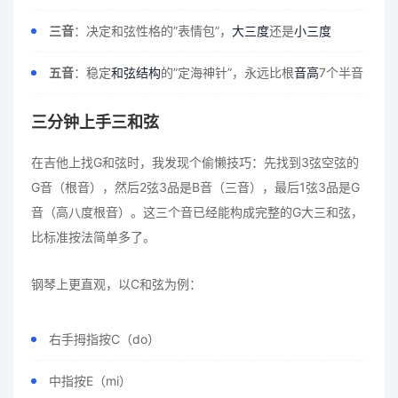
三音
：决定和弦性格的”表情包”，
大三度
还是
小三度
五音
：稳定
和弦结构
的”定海神针”，永远比根
音高
7个半音
三分钟上手三和弦
在吉他上找G和弦时，我发现个偷懒技巧：先找到3弦空弦的
G音（根音），然后2弦3品是B音（三音），最后1弦3品是G
音（高八度根音）。这三个音已经能构成完整的G大三和弦，
比标准按法简单多了。
钢琴上更直观，以C和弦为例：
右手拇指按C（do）
中指按E（mi）