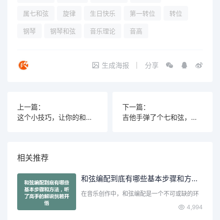
属七和弦
旋律
生日快乐
第一转位
转位
钢琴
钢琴和弦
音乐理论
音高
生成海报
分享
上一篇：
下一篇：
这个小技巧，让你的和弦弹奏瞬间高级感爆棚
吉他手弹了个七和弦，台下观众的反应绝了
相关推荐
和弦编配到底有哪些基本步骤和方法，听了高手的解说恍若开悟
在音乐创作中，和弦编配是一个不可或缺的环
节。无论你是刚刚入门…
4,994