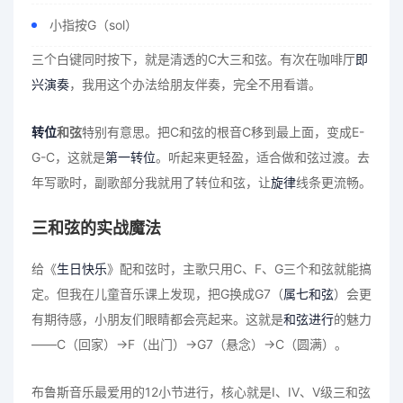
小指按G（sol）
三个白键同时按下，就是清透的C大三和弦。有次在咖啡厅
即
兴演奏
，我用这个办法给朋友伴奏，完全不用看谱。
转位
和弦
特别有意思。把C和弦的根音C移到最上面，变成E-
G-C，这就是
第一转位
。听起来更轻盈，适合做和弦过渡。去
年写歌时，副歌部分我就用了转位和弦，让
旋律
线条更流畅。
三和弦的实战魔法
给《
生日快乐
》配和弦时，主歌只用C、F、G三个和弦就能搞
定。但我在儿童音乐课上发现，把G换成G7（
属七和弦
）会更
有期待感，小朋友们眼睛都会亮起来。这就是
和弦进行
的魅力
——C（回家）→F（出门）→G7（悬念）→C（圆满）。
布鲁斯音乐最爱用的12小节进行，核心就是I、IV、V级三和弦