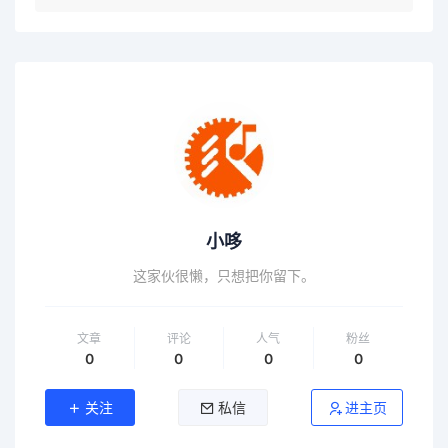
小哆
这家伙很懒，只想把你留下。
文章
评论
人气
粉丝
0
0
0
0
关注
私信
进主页