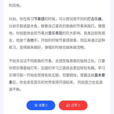
的风格。
比如，你在练习
节奏感
的时候，可以尝试用不同的
打击乐器
，
比如手鼓或是木鱼，跟着自己喜欢的歌曲的节奏来敲打。慢慢
地，你就能体会到节奏对
音乐表现
的巨大影响。我身边就有朋
友，他是个
吉他
手，开始的时候节奏感很差，但后来通过这种
练习，变得越来越好，弹唱的时候也越来越流畅。
不妨多试试不同歌曲的节奏，去感受每首歌的独特之处。只要
你把乐理基础打牢，后面的学习之路就会更加轻松有趣。学习
乐理可能一开始会觉得有些无聊，但要相信，掌握这些
基本要
素
后，你会发现音乐的世界变得开阔起来， 的创造力也会源
源不断。
收藏
0
点赞
0