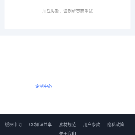
加载失败，请刷新页面重试
一个会员，全站精品内容任意下载
数年如一日的整合资源，从未间断。
定制中心
创作者中心
版权申明
CC知识共享
素材规范
用户条款
隐私政策
关于我们