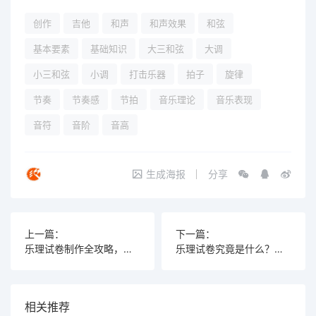
创作
吉他
和声
和声效果
和弦
基本要素
基础知识
大三和弦
大调
小三和弦
小调
打击乐器
拍子
旋律
节奏
节奏感
节拍
音乐理论
音乐表现
音符
音阶
音高
生成海报
分享
上一篇：
下一篇：
乐理试卷制作全攻略，这些软件你绝对不能错过！
乐理试卷究竟是什么？它对音乐学习有什么关键影响？
相关推荐