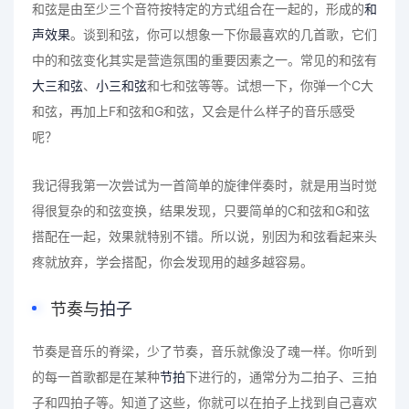
和弦是由至少三个音符按特定的方式组合在一起的，形成的
和
声效果
。谈到和弦，你可以想象一下你最喜欢的几首歌，它们
中的和弦变化其实是营造氛围的重要因素之一。常见的和弦有
大三和弦
、
小三和弦
和七和弦等等。试想一下，你弹一个C大
和弦，再加上F和弦和G和弦，又会是什么样子的音乐感受
呢？
我记得我第一次尝试为一首简单的旋律伴奏时，就是用当时觉
得很复杂的和弦变换，结果发现，只要简单的C和弦和G和弦
搭配在一起，效果就特别不错。所以说，别因为和弦看起来头
疼就放弃，学会搭配，你会发现用的越多越容易。
节奏与
拍子
节奏是音乐的脊梁，少了节奏，音乐就像没了魂一样。你听到
的每一首歌都是在某种
节拍
下进行的，通常分为二拍子、三拍
子和四拍子等。知道了这些，你就可以在拍子上找到自己喜欢