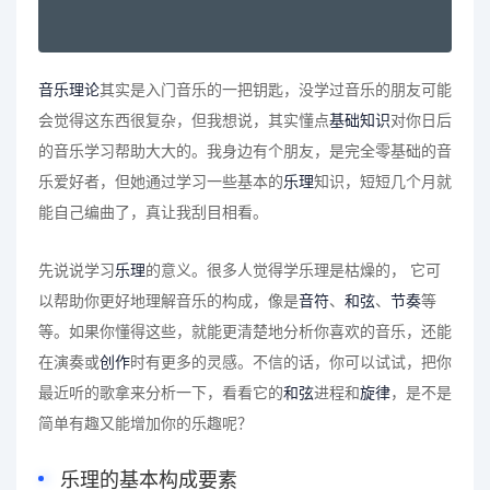
音乐理论
其实是入门音乐的一把钥匙，没学过音乐的朋友可能
会觉得这东西很复杂，但我想说，其实懂点
基础知识
对你日后
的音乐学习帮助大大的。我身边有个朋友，是完全零基础的音
乐爱好者，但她通过学习一些基本的
乐理
知识，短短几个月就
能自己编曲了，真让我刮目相看。
先说说学习
乐理
的意义。很多人觉得学乐理是枯燥的， 它可
以帮助你更好地理解音乐的构成，像是
音符
、
和弦
、
节奏
等
等。如果你懂得这些，就能更清楚地分析你喜欢的音乐，还能
在演奏或
创作
时有更多的灵感。不信的话，你可以试试，把你
最近听的歌拿来分析一下，看看它的
和弦
进程和
旋律
，是不是
简单有趣又能增加你的乐趣呢？
乐理的基本构成要素