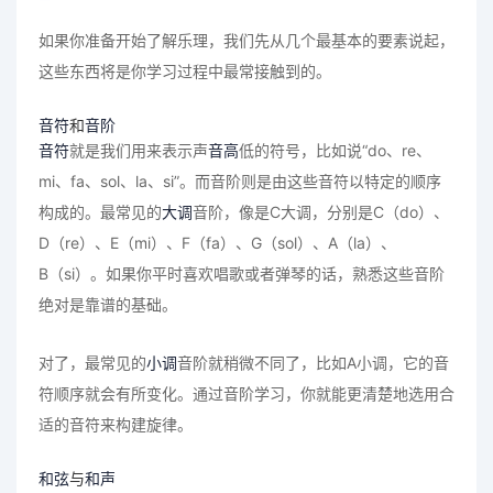
如果你准备开始了解乐理，我们先从几个最基本的要素说起，
这些东西将是你学习过程中最常接触到的。
音符
和
音阶
音符
就是我们用来表示声
音高
低的符号，比如说“do、re、
mi、fa、sol、la、si”。而音阶则是由这些音符以特定的顺序
构成的。最常见的
大调
音阶，像是C大调，分别是C（do）、
D（re）、E（mi）、F（fa）、G（sol）、A（la）、
B（si）。如果你平时喜欢唱歌或者弹琴的话，熟悉这些音阶
绝对是靠谱的基础。
对了，最常见的
小调
音阶就稍微不同了，比如A小调，它的音
符顺序就会有所变化。通过音阶学习，你就能更清楚地选用合
适的音符来构建旋律。
和弦
与
和声