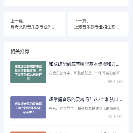
上一篇：
下一篇：
想考北影音乐剧专业？这些内幕你必须知道
上戏音乐剧专业招生现场，考生的即兴表演惊艳全场
相关推荐
和弦编配到底有哪些基本步骤和方法，听了高手的解说恍若开悟
在音乐创作中，和弦编配是一个不可或缺的环
节。无论你是刚刚入门…
4,996
想掌握音乐的灵魂吗？这7个和弦口诀不可不学！
在音乐的世界里，和弦就像是建立乐曲情感架
构的基石。无论是弹吉…
8,687