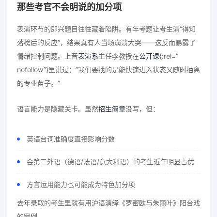
那些考官不会明说的加分项
表演环节的即兴题目往往藏着陷阱。有年考题让考生演”得知
落榜后的反应”，结果真有人当场崩溃大哭——这反而暴露了
情绪控制问题。上音
表演系
主任李教授在
公开课
{:rel=”
nofollow”}里说过：”我们要找的是能快速进入状态又随时抽离
的专业苗子。”
语言能力是隐藏关卡。虽然
招生简章
没写，但：
英语台词准确度直接影响分数
会第二外语（德语/法语/意大利语）的考生近年明显占优
方言运用能力也可能成为特色加分项
去年录取的考生里就有用沪语演绎《罗密欧与朱丽叶》阳台戏
的案例。