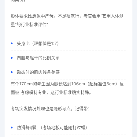
形体要求比想象中严苛。不是瘦就行，考官会用”艺用人体测
量”的行业标准评估：
头身比（理想值是1:7）
四肢与躯干的比例关系
动态时的肌肉线条美感
有个170cm的考生因为腿长达到106cm（超标准值5cm）反
而被 考虑模特专业，这行业标准确实特殊。
考场突发情况处理也是隐形考点。记得带：
防滑舞蹈鞋（考场地板可能刚打过蜡）