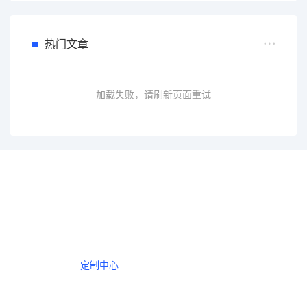
热门文章
加载失败，请刷新页面重试
一个会员，全站精品内容任意下载
数年如一日的整合资源，从未间断。
定制中心
创作者中心