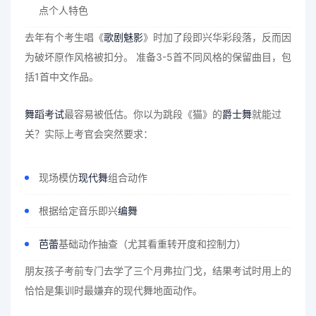
点个人特色
去年有个考生唱《
歌剧魅影
》时加了段即兴华彩段落，反而因
为破坏原作风格被扣分。 准备3-5首不同风格的保留曲目，包
括1首中文作品。
舞蹈考试
最容易被低估。你以为跳段《猫》的
爵士舞
就能过
关？实际上考官会突然要求：
现场模仿
现代舞
组合动作
根据给定音乐即兴
编舞
芭蕾
基础动作抽查（尤其看重转开度和控制力）
朋友孩子考前专门去学了三个月弗拉门戈，结果考试时用上的
恰恰是集训时最嫌弃的现代舞地面动作。