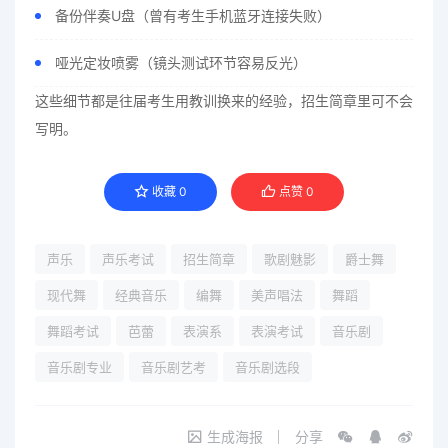
备份伴奏U盘（曾有考生手机蓝牙连接失败）
哑光定妆喷雾（镜头测试环节容易反光）
这些细节都是往届考生用教训换来的经验，招生简章里可不会
写明。
收藏
0
点赞
0
声乐
声乐考试
招生简章
歌剧魅影
爵士舞
现代舞
经典音乐
编舞
美声唱法
舞蹈
舞蹈考试
芭蕾
表演系
表演考试
音乐剧
音乐剧专业
音乐剧艺考
音乐剧选段
生成海报
分享