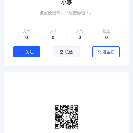
小哆
这家伙很懒，只想把你留下。
文章
评论
人气
粉丝
0
0
0
0
关注
私信
进主页