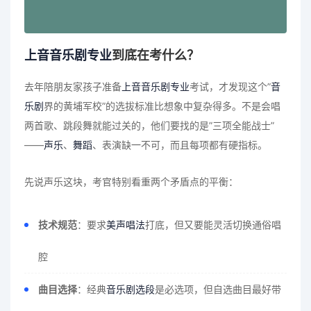
上音音乐剧专业
到底在考什么？
去年陪朋友家孩子准备
上音音乐剧专业
考试，才发现这个”
音
乐剧
界的黄埔军校”的选拔标准比想象中复杂得多。不是会唱
两首歌、跳段舞就能过关的，他们要找的是”三项全能战士”
——
声乐
、
舞蹈
、表演缺一不可，而且每项都有硬指标。
先说声乐这块，考官特别看重两个矛盾点的平衡：
技术规范
：要求
美声唱法
打底，但又要能灵活切换通俗唱
腔
曲目选择
：经典
音乐剧选段
是必选项，但自选曲目最好带