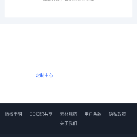
一个会员，全站精品内容任意下载
数年如一日的整合资源，从未间断。
定制中心
创作者中心
版权申明
CC知识共享
素材规范
用户条款
隐私政策
关于我们