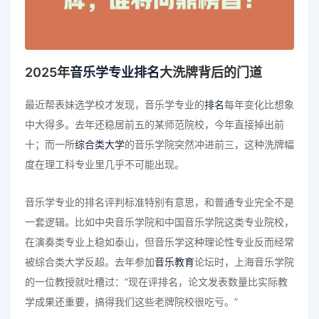
2025年
音乐学专业排名
大洗牌背后的门道
最近帮表妹选学校才发现，音乐学专业的
排名
每年变化比想象
中大得多。去年还稳居前五的某师范院校，今年直接掉出前
十；而一所
综合类大学
的音乐学院突然冲进前三，这种洗牌幅
度在理工科专业里几乎不可能出现。
音乐学专业的排名评判标准特别有意思，和普通专业完全不是
一套逻辑。比如中央音乐学院和中国音乐学院这类专业院校，
在演奏类专业上稳如泰山，但音乐学这种理论性专业反而经常
被综合类大学反超。去年参加
音乐教育
论坛时，上海音乐学院
的一位教授就吐槽过：”现在评排名，论文发表数量比实际教
学成果还重要，搞得我们这些老牌院校很吃亏。”