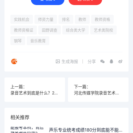
实践机会
师资力量
排名
教师
教师资格
教师资格证
田野调查
综合类大学
艺术类院校
钢琴
音乐教育
生成海报
分享
上一篇：
下一篇：
录音艺术到底是什么？2025年它将如何改变我们的听觉体验？
河北传媒学院录音艺术专业好不好？一文带你全面了解
相关推荐
声乐专业统考成绩180分到底能不能报考本科，背后藏着哪些秘密？