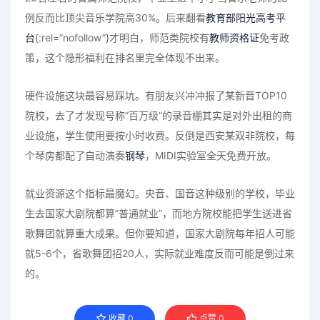
例反而比顶尖音乐学院高30%。后来翻看
教育部阳光高考平
台
{:rel=”nofollow”}才明白，师范类院校有
教师资格证
免考政
策，这个隐形福利在排名里完全体现不出来。
硬件设施这块最容易踩坑。有朋友兴冲冲报了某新晋TOP10
院校，去了才发现号称”百万级”的录音棚其实是对外出租的商
业设施，学生使用要按小时收费。反倒是西安某双非院校，每
个琴房都配了自动演奏
钢琴
，MIDI实验室全天免费开放。
就业资源这个指标最魔幻。央音、国音这种级别的学校，毕业
生去国家大剧院都算”普通就业”，而地方院校能把学生送进省
歌舞团就算重大成果。但你要知道，国家大剧院每年招人可能
就5-6个，省歌舞团招20人，实际就业难度反而可能是倒过来
的。
收藏
0
点赞
0