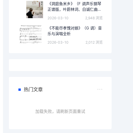
《洞庭鱼米乡》（F 调声乐钢琴
正谱版，叶蔚林词、白诚仁曲）
的完整音乐分析
2026-03-10
2,948 浏览
《不能尽孝愧对娘》（G 调）音
乐与演唱全析
2026-03-10
2,012 浏览
热门文章
加载失败，请刷新页面重试