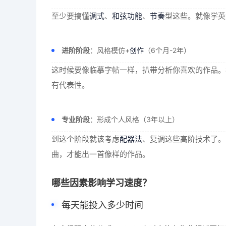
至少要搞懂
调式
、
和弦功能
、
节奏
型这些。就像学英
进阶阶段
：风格模仿+
创作
（6个月-2年）
这时候要像临摹字帖一样，扒带分析你喜欢的作品。
有代表性。
专业阶段
：形成个人风格（3年以上）
到这个阶段就该考虑
配器法
、复调这些高阶技术了。
曲，才能出一首像样的作品。
哪些因素影响学习速度？
每天能投入多少时间