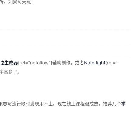
打折。如果每天练：
弦生成器
{rel=”nofollow”}辅助创作，或者
Noteflight
{rel=”
效率高多了。
果想写流行歌时发现用不上。现在线上课程很成熟，推荐几个
学