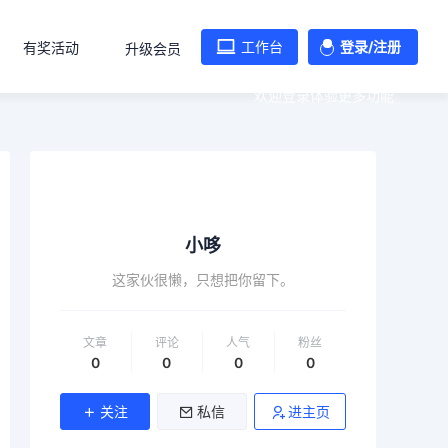
工作台
登录/注册
有奖活动
升级会员
欢迎登录体验更多功能
小哆
这家伙很懒，只想把你留下。
文章
评论
人气
粉丝
0
0
0
0
关注
私信
进主页