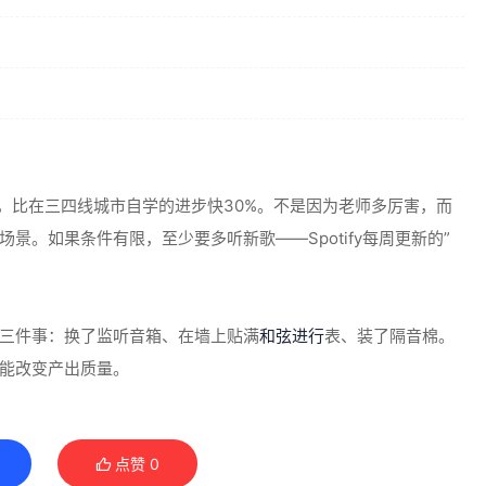
，比在三四线城市自学的进步快30%。不是因为老师多厉害，而
。如果条件有限，至少要多听新歌——Spotify每周更新的”
三件事：换了监听音箱、在墙上贴满
和弦进行
表、装了隔音棉。
能改变产出质量。
点赞
0