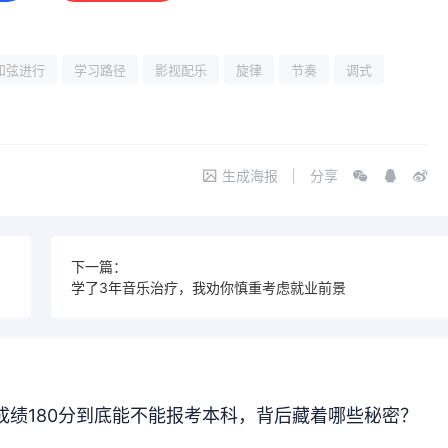
和弦进行
学习路径
影视配乐
旋律
节奏
调式
生成海报
分享
下一篇：
学了3年音乐治疗，我劝你慎重考虑就业前景
成绩180分到底能不能报考本科，背后藏着哪些秘密？