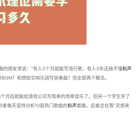
曲的朋友常说：”有人3个月就能写流行歌，有人3年还搞不懂
和声
秒BGM？和想给交响乐团写协奏曲？完全是两个概念。
6个月后就能给游戏公司写简单的场景音乐了。但另一个学生学了
前者每天坚持分析10首热门歌曲的
和声
套路，后者总在等”灵感来