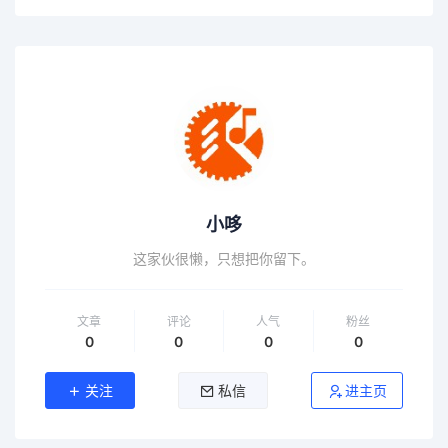
小哆
这家伙很懒，只想把你留下。
文章
评论
人气
粉丝
0
0
0
0
关注
私信
进主页