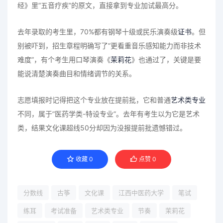
经》里”五音疗疾”的原文，直接拿到专业加试最高分。
去年录取的考生里，70%都有钢琴十级或民乐演奏级
证书
。但
别被吓到，招生章程明确写了”更看重音乐感知能力而非技术
难度”，有个考生用口琴演奏《
茉莉花
》也通过了，关键是要
能说清楚演奏曲目和情绪调节的关系。
志愿填报时记得把这个专业放在提前批，它和普通
艺术类专业
不同，属于”医药学类-特设专业”。去年有考生以为它是艺术
类，结果文化课超线50分却因为没报提前批遗憾错过。
收藏
0
点赞
0
分数线
古筝
文化课
江西中医药大学
笔试
练耳
考试准备
艺术类专业
节奏
茉莉花