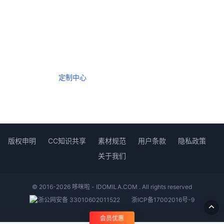
一个会员，全站精品内容任意下载
数年如一日的整合资源，从未间断。
定制中心
创作者中心
版权申明
CC知识共享
素材规范
用户条款
隐私政策
关于我们
© 2016-2026 哆咪啦 - IDOMILA.COM . All rights reserved
浙公网安备 33010602011522
浙ICP备17002016号-9
会员优惠