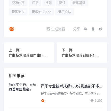
视唱练耳
证书
钢琴
面试
音乐基础
音乐治疗
音乐治疗专业
音乐疗法
生成海报
分享
上一篇：
下一篇：
作曲技术理论和作曲的区别，哪个才是音乐创作的核心？
作曲技术理论到底有什么用？3分钟搞懂创作核心
相关推荐
声乐专业统考成绩180分到底能不能报考本科，背后藏着哪些秘密？
得了180分的声乐专业统考成绩，不少同学心
里都会打个问号：这…
2,299