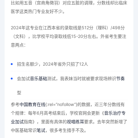
比如用五音（宫商角徵羽）对应五脏的调理，分数线却比临床
医学这类热门专业友好不少。
2024年这专业在江西本省的录取线是512分（理科）/498分
（文科），比学校平均录取线低15-20分左右。外省考生要注
意两点：
招生名额少，2024年省外只招了12人
会加试
音乐基础
测试，我表妹当时就被要求现场辨识
节奏
型
参考
中国教育在线
{:rel=”nofollow”}的数据，近三年分数线有
个规律：每年6月高考结束后，学校官网会更新《
音乐治疗
专
业加试
指南》，里面有具体的
视唱练耳
要求。去年突然新增了
中医基础常识
笔试
，很多考生措手不及。