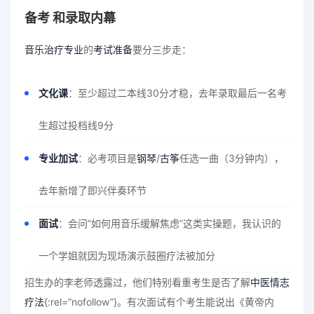
备考 和录取内幕
音乐治疗专业
的
考试准备
要分三步走：
文化课
：至少超过二本线30分才稳，去年录取最后一名考
生超过投档线9分
专业加试
：必考项目是
钢琴
/
古筝
任选一曲（3分钟内），
去年新增了即兴伴奏环节
面试
：会问”如何用音乐缓解焦虑”这类实操题，我认识的
一个学姐就因为现场演示鼓圈疗法被加分
招生办的李老师透露过，他们特别看重考生是否了解
中医情志
疗法
{:rel=”nofollow”}。有次面试有个考生能说出《黄帝内