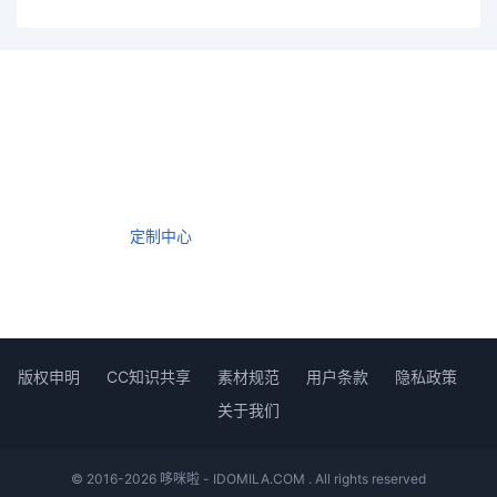
一个会员，全站精品内容任意下载
数年如一日的整合资源，从未间断。
定制中心
创作者中心
版权申明
CC知识共享
素材规范
用户条款
隐私政策
关于我们
© 2016-2026 哆咪啦 - IDOMILA.COM . All rights reserved