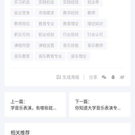
实习机会
实践机会
实践经验
就业率
就业竞争
市场需求
教学经验
教师
教师岗位
教育专业
教育理论
理论知识
职业方向
职业规划
行业现状
行业认可
课程内容
课程设置
音乐技能
音乐教师
音乐教育
音乐教育专业
音乐理论
生成海报
分享
上一篇：
下一篇：
学音乐表演，有哪些就业方向可以选择？这种职业前景令人期待！
你知道大学音乐表演专业都在学些什么课程吗？
相关推荐