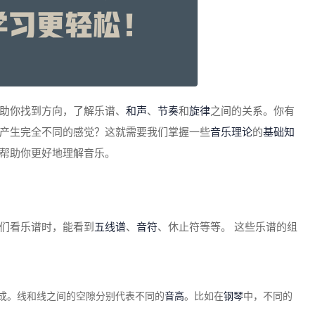
助你找到方向，了解乐谱、
和声
、
节奏
和
旋律
之间的关系。你有
产生完全不同的感觉？这就需要我们掌握一些
音乐理论
的
基础知
帮助你更好地理解音乐。
们看乐谱时，能看到
五线谱
、
音符
、休止符等等。 这些乐谱的组
成。线和线之间的空隙分别代表不同的
音高
。比如在
钢琴
中，不同的