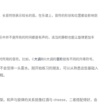
，长音符则表示较长的音。在乐谱上，音符的形状和位置都会影响到
乐中并不是所有的时间都是有声的，适当的静默也能让旋律更加丰
时所用的音符。比如，C
大调
和G大调的
音阶
就有不同的升降符号。
不会觉得一头雾水。刚开始练习的朋友，可以从熟悉这些基础入
程。
。和声与旋律的关系就像红酒与 cheese，二者搭配得好，会