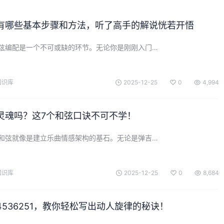
有哪些基本步骤和方法，听了高手的解说恍若开悟
弦编配是一个不可或缺的环节。无论你是刚刚入门…
知识库
2025-12-25
0
4,994
灵魂吗？这7个和弦口诀不可不学！
和弦就像是建立乐曲情感架构的基石。无论是弹吉…
知识库
2025-12-25
0
8,684
536251，教你轻松写出动人旋律的秘诀！