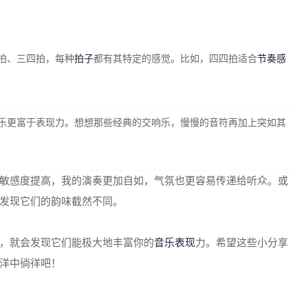
拍、三四拍，每种
拍子
都有其特定的感觉。比如，四四拍适合
节奏感
乐更富于表现力。想想那些经典的交响乐，慢慢的音符再加上突如其
敏感度提高，我的演奏更加自如，气氛也更容易传递给听众。或
发现它们的韵味截然不同。
，就会发现它们能极大地丰富你的
音乐表现
力。希望这些小分享
洋中徜徉吧！