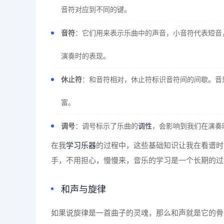
音符对应到不同的键。
音符
：它们用来表示乐曲中的声音，小音符代表短音
演奏时的表现。
休止符
：和音符相对，休止符标识音符间的间歇。音
富。
调号
：调号标示了乐曲的
调性
，会影响到我们在演奏
在我
学习乐器
的过程中，这些基础知识让我在看谱时
手，不用担心，慢慢来，音乐的学习是一个长期的过
和声与旋律
如果说旋律是一首曲子的灵魂，那么和声就是它的骨架