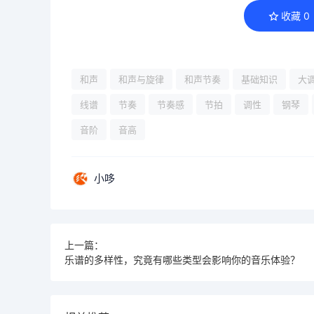
收藏
0
和声
和声与旋律
和声节奏
基础知识
大
线谱
节奏
节奏感
节拍
调性
钢琴
音阶
音高
小哆
上一篇：
乐谱的多样性，究竟有哪些类型会影响你的音乐体验？