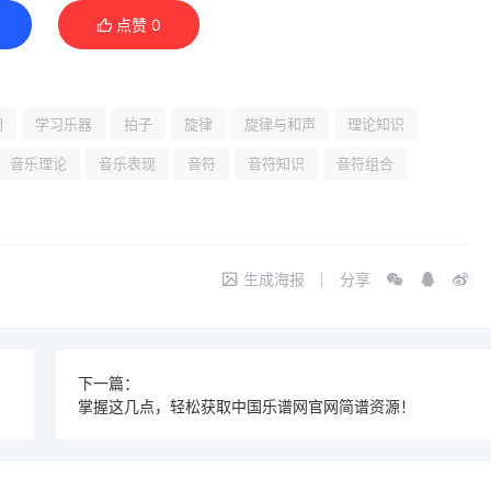
点赞
0
调
学习乐器
拍子
旋律
旋律与和声
理论知识
音乐理论
音乐表现
音符
音符知识
音符组合
生成海报
分享
下一篇：
掌握这几点，轻松获取中国乐谱网官网简谱资源！