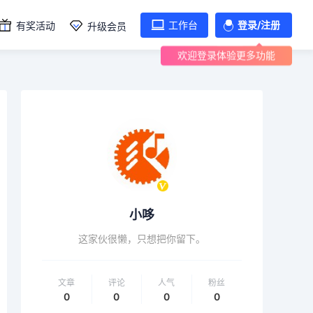
工作台
登录/注册
有奖活动
升级会员
欢迎登录体验更多功能
小哆
这家伙很懒，只想把你留下。
文章
评论
人气
粉丝
0
0
0
0