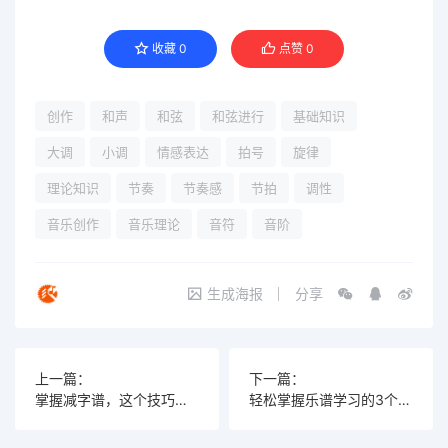
收藏
0
点赞
0
创作
和声
和弦
和弦进行
基础知识
大调
小调
情感表达
拍号
旋律
理论知识
节奏
节奏感
节拍
调性
音乐创作
音乐理论
音符
音阶
生成海报
分享
上一篇：
下一篇：
掌握减字谱，这个技巧能让你写出意想不到的佳作！
轻松掌握乐谱学习的3个技巧，开启你的音乐之旅！