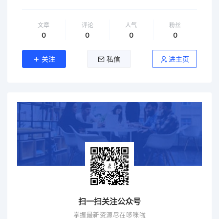
文章
评论
人气
粉丝
0
0
0
0
关注
私信
进主页
扫一扫关注公众号
掌握最新资源尽在哆咪啦