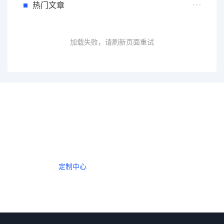
热门文章
加载失败，请刷新页面重试
一个会员，全站精品内容任意下载
数年如一日的整合资源，从未间断。
定制中心
创作者中心