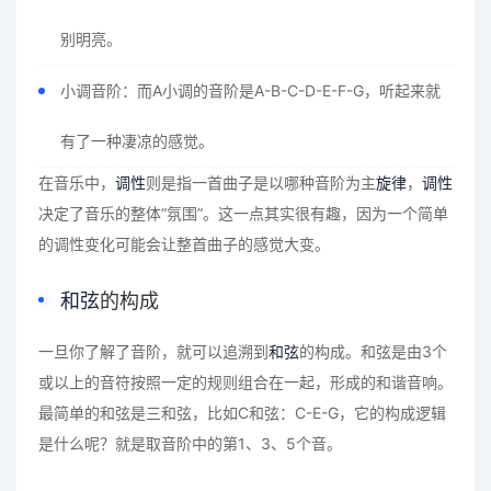
别明亮。
小调音阶：而A小调的音阶是A-B-C-D-E-F-G，听起来就
有了一种凄凉的感觉。
在音乐中，
调性
则是指一首曲子是以哪种音阶为主
旋律
，
调性
决定了音乐的整体“氛围”。这一点其实很有趣，因为一个简单
的调性变化可能会让整首曲子的感觉大变。
和弦
的构成
一旦你了解了音阶，就可以追溯到
和弦
的构成。和弦是由3个
或以上的音符按照一定的规则组合在一起，形成的和谐音响。
最简单的和弦是三和弦，比如C和弦：C-E-G，它的构成逻辑
是什么呢？就是取音阶中的第1、3、5个音。