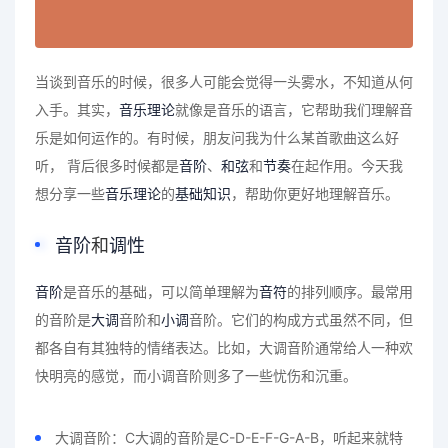
当谈到音乐的时候，很多人可能会觉得一头雾水，不知道从何
入手。其实，
音乐理论
就像是音乐的语言，它帮助我们理解音
乐是如何运作的。有时候，朋友问我为什么某首歌曲这么好
听， 背后很多时候都是
音阶
、
和弦
和
节奏
在起作用。今天我
想分享一些
音乐理论
的
基础知识
，帮助你更好地理解音乐。
音阶
和
调性
音阶
是音乐的基础，可以简单理解为
音符
的排列顺序。最常用
的音阶是
大调
音阶和
小调
音阶。它们的构成方式虽然不同，但
都各自有其独特的情绪表达。比如，大调音阶通常给人一种欢
快明亮的感觉，而小调音阶则多了一些忧伤和沉重。
大调音阶：C大调的音阶是C-D-E-F-G-A-B，听起来就特