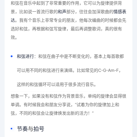
和弦在音乐中起到了非常重要的作用，它可以为旋律提供背
景，比如说一首流行歌的
和声
部分，往往会加深歌曲的
情感表
达
。我有个音乐上非常专业的朋友，他每次编曲的时候都会先
选好和弦，再根据和弦写旋律，最后再调整歌词，真的很有
效。
和弦进行
：和弦在曲子中是不断变化的，基本上每首歌都
可以用不同的和弦进行来演绎。比如常见的C-G-Am-F，
这样的和弦循环可以适用于很多流行音乐。
想象一下，如果没有和弦作为背景音乐，单纯的旋律会显得很
单调。有时候我会和朋友分享说，“试着为你的旋律加上和
弦，不同的和弦会让旋律焕发出新的活力！”
节奏
与
拍号