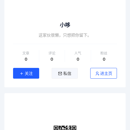
小哆
这家伙很懒，只想把你留下。
文章
评论
人气
粉丝
0
0
0
0
关注
私信
进主页