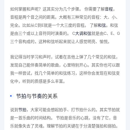
如何掌握和声呢？这其实分为几个步骤。 你需要了解
音程
，
音程是两个音之间的距离。大概有三种常见的音程：大、小、
完全。比如从C到E就是一个大三度的音程。 了解
和弦
。和弦
是由三个或以上音符同时演奏的。 C
大调和弦
就是由C、E、G
三个音构成的，这种和弦听起来就让人感觉明亮、愉悦。
我记得当时学习和声时，试着在吉他上弹了几个常见的和弦，
发现自己能伴奏简单的歌曲，心里特别开心。其实你也可以跟
我一样尝试，找几个简单的和弦练习，这样你会发现在和弦变
化中，听到的质感是多么丰富。
节拍
与
节奏
的关系
说到
节拍
，大家可能会想起拍手、打节拍什么的。其实节拍就
是一首乐曲的时间结构。 节拍是音乐的心跳，没有了它，音
乐就像失去了灵魂。理解节拍的关键在于分清楚强拍和弱拍。