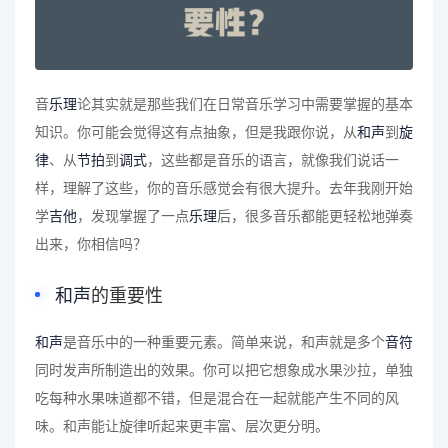
音
乐理
论其实就是那些我们在日常音乐学习中需要掌握的基本
知识。你可能会觉得这有点抽象，但是我跟你说，从
和声
到
旋
律
、从
节拍
到
调式
，这些都是音乐的语言，就像我们说话一
样，理解了这些，你的音乐感觉会有很大提升。去年我刚开始
学
吉他
，发现掌握了一点
乐理
后，很多音乐都能更轻松地弹奏
出来，你相信吗？
和声
的重要性
和声
是音乐中的一种重要元素。简单来说，和声就是多个
音符
同时发声所制造出的效果。你可以把它想象成水果沙拉，单独
吃每种水果味道都不错，但是混合在一起就能产生不同的风
味。和声能让旋律听起来更丰富、层次更分明。