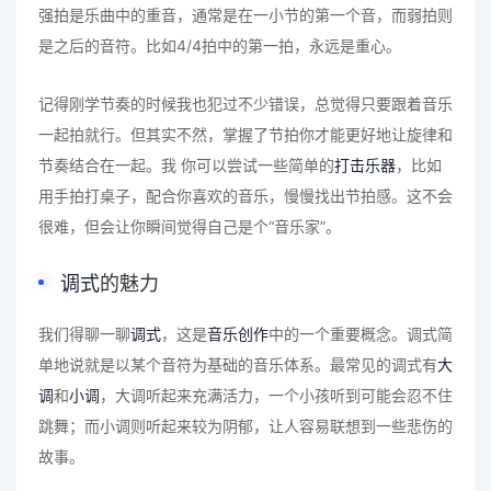
强拍是乐曲中的重音，通常是在一小节的第一个音，而弱拍则
是之后的音符。比如4/4拍中的第一拍，永远是重心。
记得刚学节奏的时候我也犯过不少错误，总觉得只要跟着音乐
一起拍就行。但其实不然，掌握了节拍你才能更好地让旋律和
节奏结合在一起。我 你可以尝试一些简单的
打击乐器
，比如
用手拍打桌子，配合你喜欢的音乐，慢慢找出节拍感。这不会
很难，但会让你瞬间觉得自己是个“音乐家”。
调式
的魅力
我们得聊一聊
调式
，这是
音乐创作
中的一个重要概念。调式简
单地说就是以某个音符为基础的音乐体系。最常见的调式有
大
调
和
小调
，大调听起来充满活力，一个小孩听到可能会忍不住
跳舞；而小调则听起来较为阴郁，让人容易联想到一些悲伤的
故事。