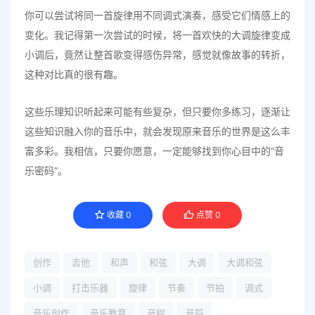
你可以尝试将同一首旋律用不同调式演奏，感受它们情感上的
变化。我记得第一次尝试的时候，将一首欢快的大调旋律变成
小调后，竟然让整首歌变得感伤异常，感觉就像故事的转折，
这种对比真的很有趣。
这些乐理知识听起来可能有些复杂，但只要你多练习，逐渐让
这些知识融入你的音乐中，就会发现原来音乐的世界是这么丰
富多彩。我相信，只要你愿意，一定能够找到你心目中的“音
乐密码”。
收藏
0
点赞
0
创作
吉他
和声
和弦
大调
大调和弦
小调
打击乐器
旋律
节奏
节拍
调式
音乐创作
音乐教育
音程
音符