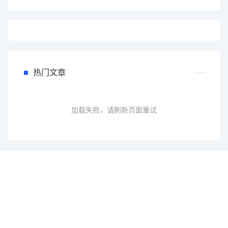
热门文章
加载失败，请刷新页面重试
一个会员，全站精品内容任意下载
数年如一日的整合资源，从未间断。