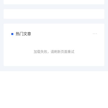
热门文章
加载失败，请刷新页面重试
一个会员，全站精品内容任意下载
数年如一日的整合资源，从未间断。