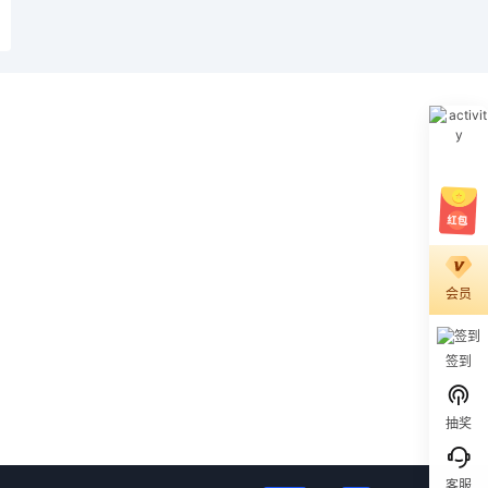
载
会员
签到
抽奖
客服