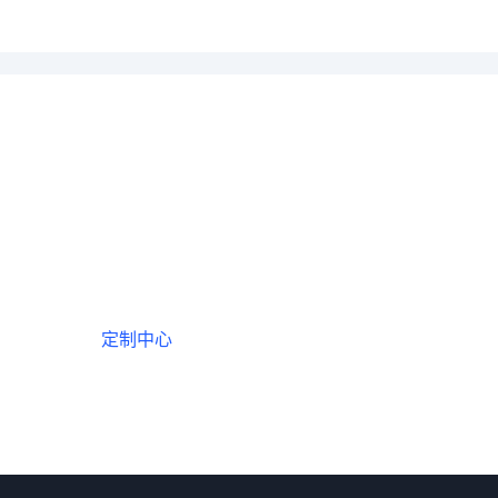
一个会员，全站精品内容任意下
数年如一日的整合资源，从未间断。
定制中心
创作者中心