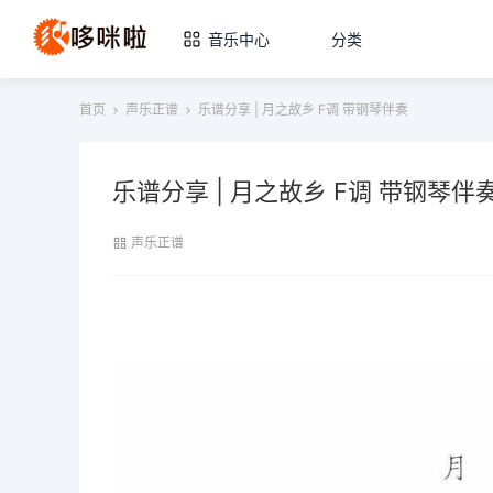
音乐中心
分类
首页
声乐正谱
乐谱分享 | 月之故乡 F调 带钢琴伴奏
乐谱分享 | 月之故乡 F调 带钢琴伴
声乐正谱