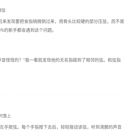
根弦
后来发现要把食指稍微侧过来，用骨头比较硬的部分压弦，而不是
0%的新手都会遇到这个问题。
声音怪怪的？”我一看就发现他的无名指碰到了相邻的弦。和弦指
时靠上
左手按弦。每个手指按下去后，轻轻拨动该弦，听到清脆的声音