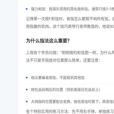
强力和弦：摇滚乐常用的简化版和弦，通常只按2-3
记得第一次按F和弦时，食指怎么都按不响所有弦。
用指腹的软肉。这个技巧是琴行老师教我的，他说9
为什么指法这么重要？
上周有个学员问我：”明明按的和弦图一样，为什么
法不只是手指放对位置那么简单，还要注意：
指尖要垂直按弦，不能碰到其他弦
按在品丝稍后的位置（但别直接压在品丝上）
大拇指的位置要配合变换，按低音弦时靠下，高音弦
有个特别实用的练习方法：先不用右手弹，单独练习