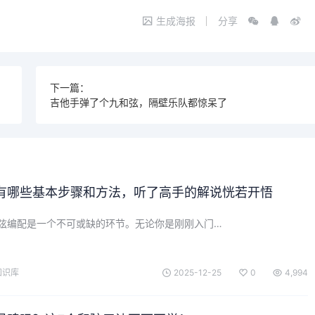
生成海报
分享
下一篇：
吉他手弹了个九和弦，隔壁乐队都惊呆了
有哪些基本步骤和方法，听了高手的解说恍若开悟
弦编配是一个不可或缺的环节。无论你是刚刚入门…
知识库
2025-12-25
0
4,994