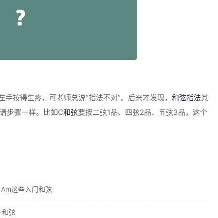
左手按得生疼，可老师总说”指法不对”。后来才发现，
和弦指法
其
谱步骤一样。比如C
和弦
要按二弦1品、四弦2品、五弦3品，这个
、Am这些入门和弦
F和弦