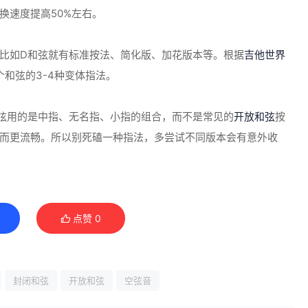
换速度提高50%左右。
比如D和弦就有标准按法、简化版、加花版本等。根据
吉他世界
握每个和弦的3-4种变体指法。
弦用的是中指、无名指、小指的组合，而不是常见的
开放和弦
按
而更流畅。所以别死磕一种指法，多尝试不同版本会有意外收
点赞
0
封闭和弦
开放和弦
空弦音