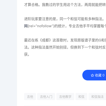
才算合格。我教过的学生用这个方法，两周就能把转
进阶玩家要注意的是，同一个和弦可能有多种指法。
网
{rel=”nofollow”}的统计，专业吉他手平均掌
最近在练《成都》这首歌时，发现原版谱子里的G和
法。这种指法虽然开始别扭，但换到下一个和弦时反
获。
收藏
0
吉他
吉他入门
吉他教学
和弦
和弦指法