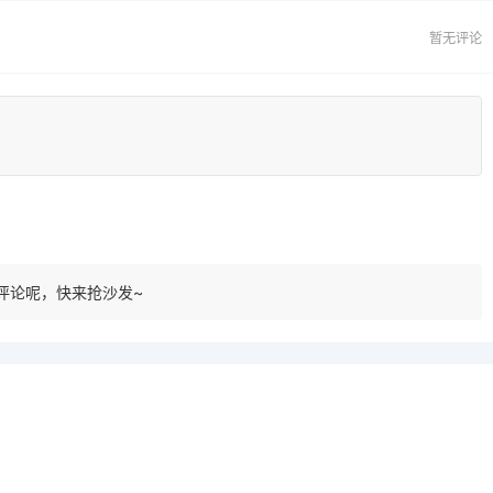
暂无评论
评论呢，快来抢沙发~
一个会员，全站精品内容任意下