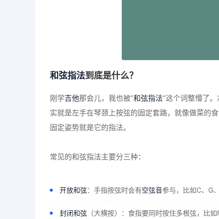
和弦指法
到底是什么？
刚学
吉他
那会儿，我也被”
和弦指法
“这个词整懵了。
实就是左手在琴颈上按弦的固定套路，就像做菜的食
固定姿势就是它的指法。
常见的和弦指法主要分三种：
开放和弦
：手指按弦时会有
空弦音
参与，比如C、G
封闭和弦
（大横按）：食指要同时按住多根弦，比如