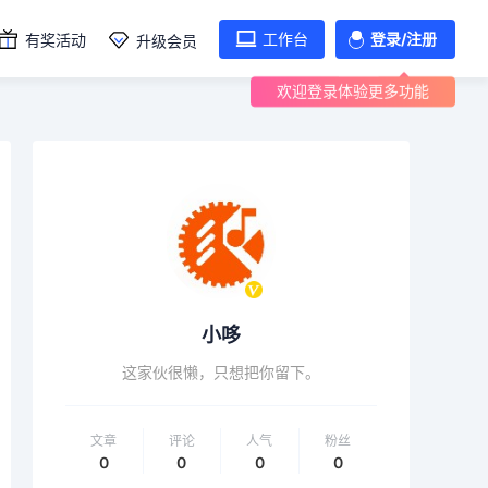
工作台
登录/注册
有奖活动
升级会员
欢迎登录体验更多功能
小哆
这家伙很懒，只想把你留下。
文章
评论
人气
粉丝
0
0
0
0