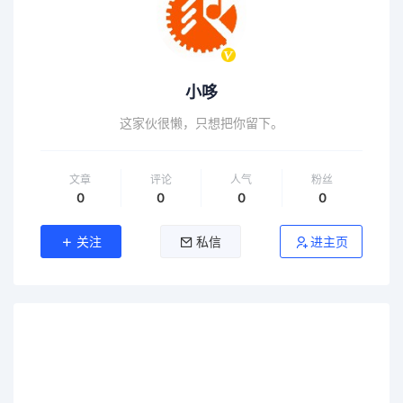
小哆
这家伙很懒，只想把你留下。
文章
评论
人气
粉丝
0
0
0
0
关注
私信
进主页