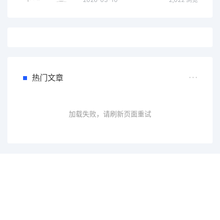
热门文章
加载失败，请刷新页面重试
一个会员，全站精品内容任意下载
数年如一日的整合资源，从未间断。