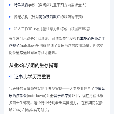
特殊教育
学校（自闭症儿童干预方向需求量大）
养老机构（针对
阿尔茨海默症
的非药物干预）
私人工作室（做儿童注意力训练或白领减压课程）
有个冷门出路是监狱系统。司法部去年发布的
罪犯心理矫治工
作规范
(nofollow)里明确提到了音乐治疗的应用场景，但这类
岗位通常通过司法考试才能进。
从业3年学姐的生存指南
证书
比学历更重要
我表妹的直属领导就是个典型案例——大专毕业但考了
中国音
乐治疗学会
(nofollow)的注册
音乐治疗师
证书，现在月薪比很
多硕士生都高。这个行业特别看重实操能力， 在校期间就攒
够200小时临床实习时长。