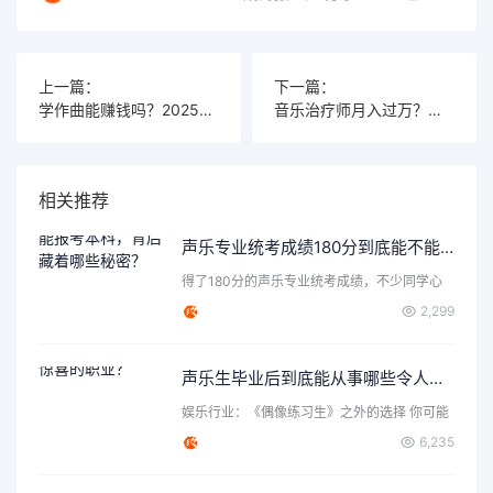
上一篇：
下一篇：
学作曲能赚钱吗？2025年就业前景大揭秘
音乐治疗师月入过万？业内人士的回答太真实了
相关推荐
声乐专业统考成绩180分到底能不能报考本科，背后藏着哪些秘密？
得了180分的声乐专业统考成绩，不少同学心
里都会打个问号：这…
2,299
声乐生毕业后到底能从事哪些令人惊喜的职业？
娱乐行业：《偶像练习生》之外的选择 你可能
首先想到了成为歌手…
6,235