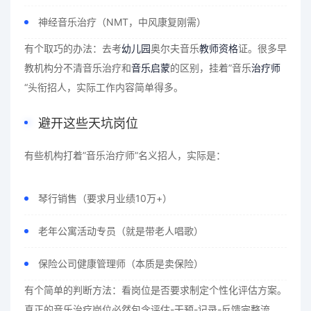
神经音乐治疗（NMT，中风康复刚需）
有个取巧的办法：去考
幼儿园
奥尔夫音乐
教师资格
证。很多早
教机构分不清音乐治疗和
音乐启蒙
的区别，挂着”音乐
治疗师
“头衔招人，实际工作内容简单得多。
避开这些天坑岗位
有些机构打着”音乐治疗师”名义招人，实际是：
琴行销售（要求月业绩10万+）
老年公寓活动专员（就是带老人唱歌）
保险公司健康管理师（本质是卖保险）
有个简单的判断方法：看岗位是否要求制定个性化评估方案。
真正的音乐治疗岗位必然包含评估-干预-记录-反馈完整流