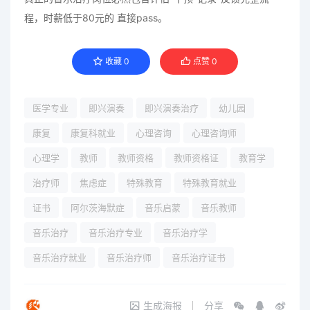
程，时薪低于80元的 直接pass。
收藏
0
点赞
0
医学专业
即兴演奏
即兴演奏治疗
幼儿园
康复
康复科就业
心理咨询
心理咨询师
心理学
教师
教师资格
教师资格证
教育学
治疗师
焦虑症
特殊教育
特殊教育就业
证书
阿尔茨海默症
音乐启蒙
音乐教师
音乐治疗
音乐治疗专业
音乐治疗学
音乐治疗就业
音乐治疗师
音乐治疗证书
生成海报
分享