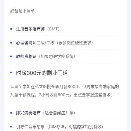
必备证书清单：
注册
音乐治疗师
（CMT）
心理咨询师
三级/二级（很多岗位硬性要求）
教师资格证
（如果想进学校系统）
时薪300元的副业门道
认识个学姐在私立医院全职月薪8000，但周末接高端家庭的
儿童干预课程，2小时收费600元。重点要掌握这些技术：
即兴演奏治疗
（适合自闭症儿童）
引导性音乐想象（GIM疗法，对
焦虑症
特别有效）