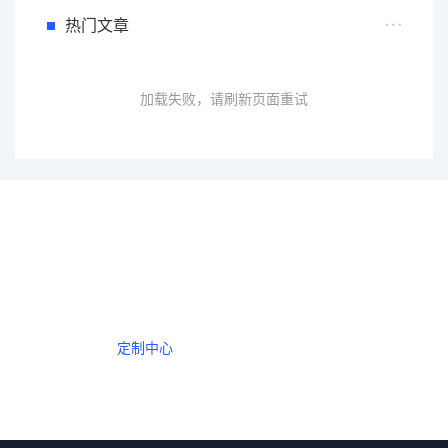
热门文章
加载失败，请刷新页面重试
一个会员，全站精品内容任意下载
数年如一日的整合资源，从未间断。
定制中心
创作者中心