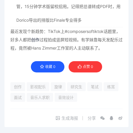
管，15分钟学术版留校招用。记得把总谱转成PDF时，用
Dorico导出的排版比Finale专业得多
最近发现个新趋势：TikTok上#composersoftiktok话题里，
好多人都把
创作
过程拍成竖屏短视频。有学妹靠每天发配乐过
程，竟然被Hans Zimmer工作室的人主动联系了。
收藏
0
点赞
0
创作
影视配乐
旋律
研究生
笔试
练耳
面试
音乐人求职
音效设计
生成海报
分享