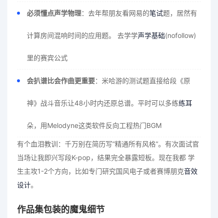
必须懂点声学物理
：去年帮朋友看网易的
笔试
题，居然有
计算房间混响时间的应用题。 去学学
声学基础
(nofollow)
里的赛宾公式
会扒谱比会作曲更重要
：米哈游的测试题直接给段《原
神》战斗音乐让48小时内还原总谱。平时可以多练
练耳
朵，用Melodyne这类软件反向工程热门BGM
有个血泪教训：千万别在简历写”精通所有风格”。有次面试官
当场让我即兴写段K-pop，结果完全暴露短板。现在我都 学
生主攻1-2个方向，比如专门研究国风电子或者赛博朋克
音效
设计
。
作品集包装的魔鬼细节