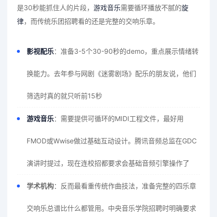
是30秒能抓住人的片段，
游戏音乐
需要循环播放不腻的
旋
律
，而传统乐团招聘看的还是完整的交响乐章。
影视配乐
：准备3-5个30-90秒的demo，重点展示情绪转
换能力。去年参与网剧《迷雾剧场》配乐的朋友说，他们
筛选时真的就只听前15秒
游戏音乐
：需要提供可循环的MIDI工程文件，最好用
FMOD或Wwise做过基础互动设计。腾讯音频总监在GDC
演讲时提过，现在连校招都要求会基础音频引擎操作了
学术机构
：反而最看重传统作曲技法，准备完整的四乐章
交响乐总谱比什么都管用。中央音乐学院招聘时明确要求