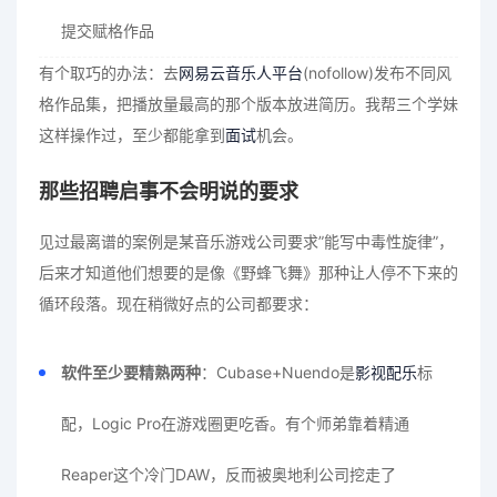
提交赋格作品
有个取巧的办法：去
网易云音乐人平台
(nofollow)发布不同风
格作品集，把播放量最高的那个版本放进简历。我帮三个学妹
这样操作过，至少都能拿到
面试
机会。
那些招聘启事不会明说的要求
见过最离谱的案例是某音乐游戏公司要求”能写中毒性旋律”，
后来才知道他们想要的是像《野蜂飞舞》那种让人停不下来的
循环段落。现在稍微好点的公司都要求：
软件至少要精熟两种
：Cubase+Nuendo是
影视配乐
标
配，Logic Pro在游戏圈更吃香。有个师弟靠着精通
Reaper这个冷门DAW，反而被奥地利公司挖走了