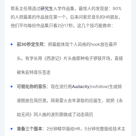
帮系主任筛选过
研究生
入学作品集，最惊人的发现是：90%
的人把最差的作品放在第一个。后来问索尼音乐的HR朋友，
他们平均每份作品集只看2分17秒。这几个技巧能救命：
前30秒定生死
：把最能体现个人风格的hook放在最开
头。有学长用《西游记》片头曲那种电子锣鼓开场，直接
被朱庇特音乐签走
可视化你的音乐
：现在流行用
Audacity
(nofollow)生成频
谱图放在简历里。网易雷火去年录取的应届生，就把《永
劫无间》同人曲的波形图做成了动态简历
准备三个版本
：2分钟精华版给HR，5分钟完整版给技术主