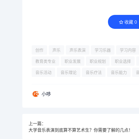
收藏
0
创作
声乐
声乐表演
学习乐器
学习内容
教育类专业
职业发展
职业规划
职业选择
音乐活动
音乐理论
音乐疗法
音乐能力
小哆
上一篇：
大学音乐表演到底算不算艺术生？你需要了解的几点！