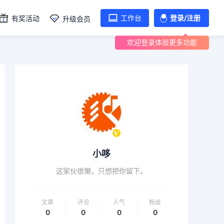
工作台
登录/注册
有奖活动
升级会员
欢迎登录体验更多功能
小哆
这家伙很懒，只想把你留下。
文章
评论
人气
粉丝
0
0
0
0