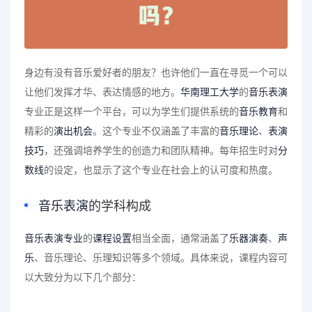
身边有没有音乐爱好者的朋友？也许他们一直在寻觅一个可以
让他们发挥才华、表达情感的地方。
华南理工大学
的
音乐表演
专业正是这样一个平台，可以为学生们提供系统的
音乐教育
和
精彩的
演出机会
。这个专业不仅涵盖了丰富的
音乐理论
、
表演
技巧
，还强调培养学生的创造力和团队精神。每年招生时对
分
数线
的设定，也显示了这个专业在社会上的认可度和热度。
音乐表演
的学科构成
音乐表演专业
的
课程设置
相当全面，通常涵盖了
乐器演奏
、
声
乐
、音乐理论、乐理知识等多个领域。具体来说，课程内容可
以大致分为以下几个部分：