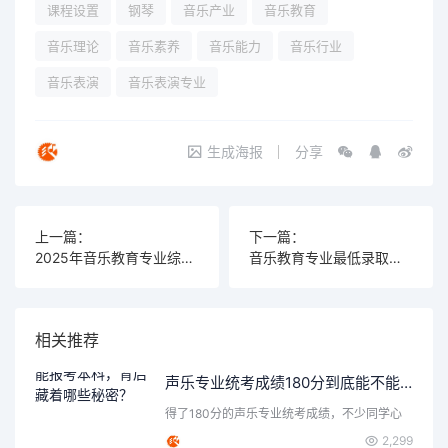
课程设置
钢琴
音乐产业
音乐教育
音乐理论
音乐素养
音乐能力
音乐行业
音乐表演
音乐表演专业
生成海报
分享
上一篇：
下一篇：
2025年音乐教育专业综合类大学排名，助你找到理想的学习之地！
音乐教育专业最低录取分数线为何如此重要？这是你必须知道的真相！
相关推荐
声乐专业统考成绩180分到底能不能报考本科，背后藏着哪些秘密？
得了180分的声乐专业统考成绩，不少同学心
里都会打个问号：这…
2,299