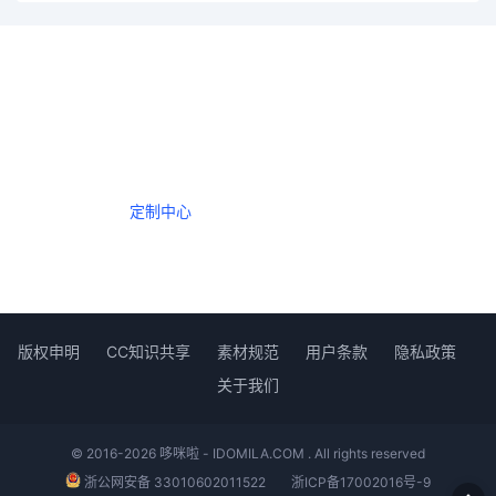
一个会员，全站精品内容任意下载
数年如一日的整合资源，从未间断。
定制中心
创作者中心
版权申明
CC知识共享
素材规范
用户条款
隐私政策
关于我们
© 2016-2026 哆咪啦 - IDOMILA.COM . All rights reserved
浙公网安备 33010602011522
浙ICP备17002016号-9