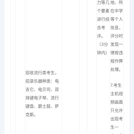
力等几
地、所
个要素
在中学
进行综
等个人
合考
信息，
评。
评分时
（3分
发现一
钟内）
律按违
规作弊
处理。
招收流行类考生，
招录乐器种类：电
7.考生
吉它、电贝司、双
主机视
排键电子琴、流行
频画面
键盘、爵士鼓、萨
只允许
克斯。
出现考
生一