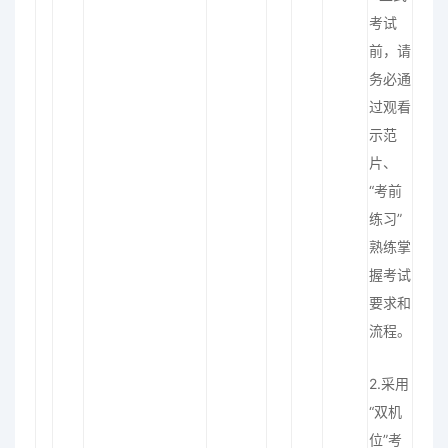
考试
前，请
务必通
过观看
示范
片、
“考前
练习”
熟练掌
握考试
要求和
流程。
2.采用
“双机
位”考