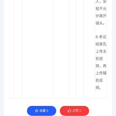
人，全
程不允
许离开
镜头。
8.考试
结束先
上传主
机视
频，再
上传辅
机视
频。
收藏
0
点赞
0