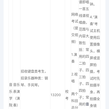
谱即唱
钟。
一首五
网络
线谱视
4.“演
考试
唱曲，
奏”考
（提
范围与
试主机
交视
内容大
使用后
频）
致包
置摄像
括：常
头，横
1.演
用的四
屏或竖
奏
二拍
屏拍
子、四
招收键盘类考生，
摄，考
2.视
三拍
招录乐器种类：钢
试时
先
唱
子、四
音
音乐
琴、手风琴。
拍摄半
四拍
乐
表演
校
身，再
两个
13200
子；常
学
（演
考
拍摄全
科目
用的
音
院
奏）
身镜
总分