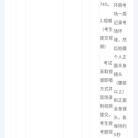
740。
环顾考
场一周
2.视唱
记录考
（考生
场环
提交视
境，然
频）
后拍摄
个人正
考试
面半身
采取视
镜头
谱即唱
（腰部
方式并
以上）
现场录
和正面
制视频
全身镜
提交。
头，
各
考生按
保持约
考题视
5秒