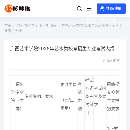
登录/注册
欢迎登录体验更多功能
首页
招生信息港
专业对照表
广西艺术学院2025年艺术类校考招生专
业考试大纲
广西艺术学院2025年艺术类校考招生专业考试大纲
2,392 浏览
考试
招生
考
网络提
预收学费
方式
考试内
学
专业
试
交视频
专业说明、要求
及考
容及要
（元/生·
院
（方
类
主要拍
试科
求
学年）
向）
别
摄要求
目
1.正式