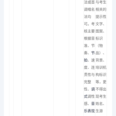
法或首
与考生
调唱名
相关的
法均
提示性
可。考
文字、
核主要
图案、
根据音
标识
准、节
（物
奏、
节
品）、
拍
、速
背景、
度、连
培训机
贯性与
构标识
完整
等，更
性、
调
不得出
式
调性
现考生
感、
音
姓名、
乐表现
生源