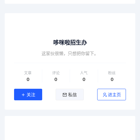
哆咪啦招生办
这家伙很懒，只想把你留下。
文章
评论
人气
粉丝
0
0
0
0
关注
私信
进主页