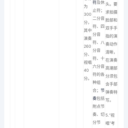
符
及休
头。要
为
止符；
求拍摄
300
二分音
脸部和
分，
符、四
双手手
其中
分音
指的演
演奏
符、八
奏动作
260
分音
清晰，
分、
符、十
在演奏
视唱
六分音
高潮部
40
符的各
分须包
分。
种组
含手部
合；
节
弹奏特
奏
包括
写。
附点节
奏、切
5.“视
分节
唱”考