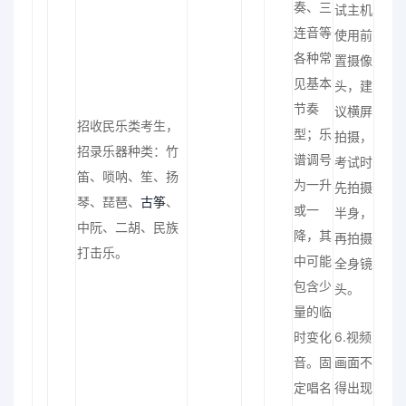
奏、三
试主机
连音等
使用前
各种常
置摄像
见基本
头，建
节奏
议横屏
招收民乐类考生，
型；乐
拍摄，
招录乐器种类：竹
谱调号
考试时
笛、唢呐、笙、扬
为一升
先拍摄
琴、琵琶、
古筝
、
或一
半身，
中阮、二胡、民族
降，其
再拍摄
打击乐。
中可能
全身镜
包含少
头。
量的临
时变化
6.视频
音。固
画面不
定唱名
得出现