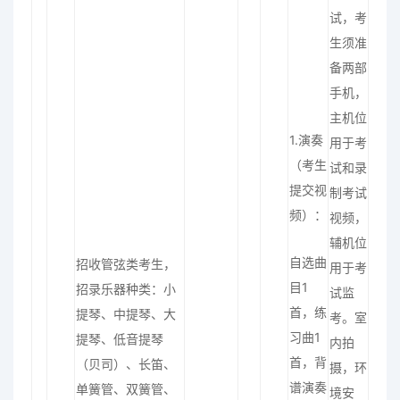
试，考
生须准
备两部
手机，
主机位
1.演奏
用于考
（考生
试和录
提交视
制考试
频）：
视频，
辅机位
自选曲
招收管弦类考生，
用于考
目1
招录乐器种类：小
试监
首，练
提琴、中提琴、大
考。室
习曲1
提琴、低音提琴
内拍
首，背
（贝司）、长笛、
摄，环
谱演奏
单簧管、双簧管、
境安