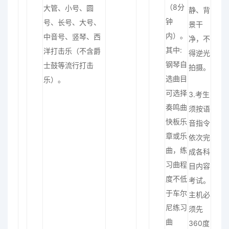
（8分
大管、小号、圆
静、背
钟
号、长号、大号、
景干
内）。
中音号、竖琴、西
净，不
其中:
洋打击乐（不含爵
得逆光
钢琴自
士鼓等流行打击
拍摄。
选曲目
乐）。
可选择
3.考生
奏鸣曲
须按语
快板乐
音指令
章或乐
依次完
曲，练
成各科
习曲程
目内容
度不低
考试。
于车尔
主机必
尼练习
须先
曲
360度