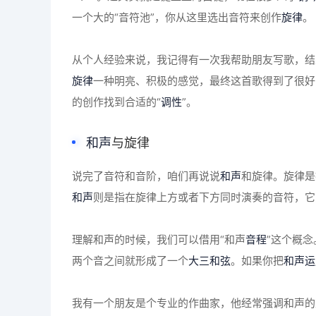
一个大的“音符池”，你从这里选出音符来创作
旋律
。
从个人经验来说，我记得有一次我帮助朋友写歌，结
旋律
一种明亮、积极的感觉，最终这首歌得到了很好
的创作找到合适的“
调性
”。
和声
与旋律
说完了音符和音阶，咱们再说说
和声
和旋律。旋律是
和声
则是指在旋律上方或者下方同时演奏的音符，它
理解和声的时候，我们可以借用“和声
音程
”这个概
两个音之间就形成了一个
大三和弦
。如果你把
和声运
我有一个朋友是个专业的作曲家，他经常强调和声的