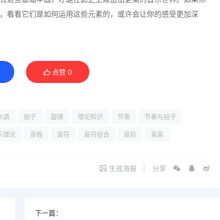
，看看它们是如何运用这些元素的，或许会让你的感受更加深
点赞
0
大调
拍子
旋律
理论知识
节奏
节奏与拍子
乐理论
音程
音符
音符组合
音阶
音高
生成海报
分享
下一篇：