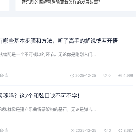
音乐剧的崛起背后隐藏着怎样的发展故事？
有哪些基本步骤和方法，听了高手的解说恍若开悟
弦编配是一个不可或缺的环节。无论你是刚刚入门…
知识库
2025-12-25
0
4,996
灵魂吗？这7个和弦口诀不可不学！
和弦就像是建立乐曲情感架构的基石。无论是弹吉…
知识库
2025-12-25
0
8,687