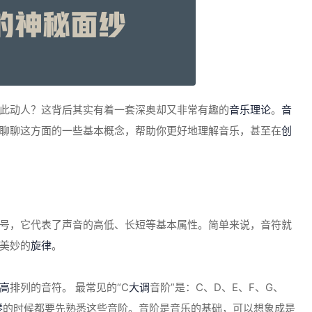
此动人？这背后其实有着一套深奥却又非常有趣的
音乐理论
。
音
聊聊这方面的一些基本概念，帮助你更好地理解音乐，甚至在
创
号，它代表了声音的高低、长短等基本属性。简单来说，音符就
美妙的
旋律
。
高
排列的音符。 最常见的“C
大调
音阶”是：C、D、E、F、G、
琴
的时候都要先熟悉这些音阶。音阶是音乐的基础，可以想象成是