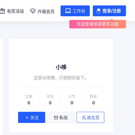
工作台
登录/注册
有奖活动
升级会员
欢迎登录体验更多功能
小哆
这家伙很懒，只想把你留下。
文章
评论
人气
粉丝
0
0
0
0
关注
私信
进主页