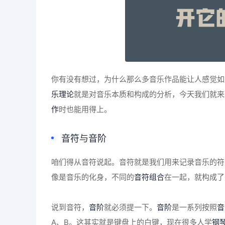
你有没有想过，为什么那么多音乐作品能让人感觉如
乐理论
就是对音乐本质和构成的分析，今天我们就来
作
时也能用得上。
音符
与
音阶
咱们得从音符说起。音符就是我们用来记录音乐的符
像是音乐的化身，不同的
音符组合
在一起，就构成了
说到音符，
音阶
就必须提一下。
音阶
是一系列按照
音
A、B。这其实就是键盘上的白键，现在很多人学
钢