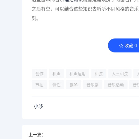
之后有空，可以结合这些知识去听听不同风格的音乐
刻。
收藏
0
创作
和声
和声运用
和弦
大三和弦
节拍
调性
钢琴
音乐剧
音乐活动
音
小哆
上一篇：