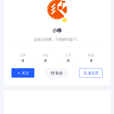
小哆
这家伙很懒，只想把你留下。
文章
评论
人气
粉丝
0
0
0
0
关注
私信
进主页