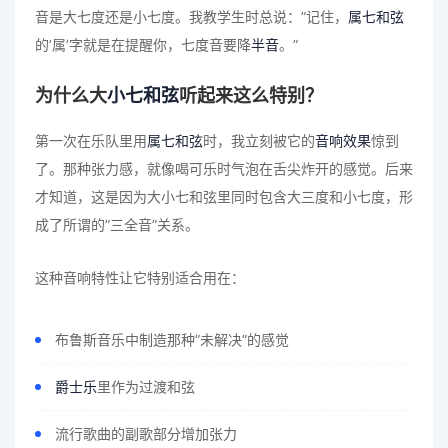
音是大七度还是小七度。我教学生时总说：”记住，
属七和弦
的’属’字就是在提醒你，七度音要降
半音
。”
为什么大
小七和弦
听起来这么特别？
第一次在乐队里用
属七和弦
时，我立刻被它的
音响效果
惊到
了。那种张力感，就像喝可乐时气泡在舌尖炸开的感觉。后来
才知道，这是因为大小七和弦里同时包含大三度和小七度，形
成了所谓的”三全音”关系。
这种音响特性让它特别适合用在：
布鲁斯音乐中制造那种”未解决”的感觉
爵士乐
里作为过渡和弦
流行歌曲的副歌部分增加张力