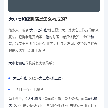
大小七和弦
到底是怎么构成的？
很多人一听到”
大小七和弦
“就觉得头大，其实它没你想的那么
复杂。记得我刚开始学
吉他
的时候，老师让我弹一个C7
和
弦
，我完全不明白为什么叫”7″。后来才发现，这个数字代表
的是和弦里包含的七度音。
大小七和弦
的构成其实很简单：
大三和弦
（根音+
大三度
+
纯五度
）
再加上一个小七度音
举个例子，C
大七和弦
（Cmaj7）就是C-E-G-B，而C
属七和
弦
（C7）是C-E-G-B♭。看到区别了吗？关键就在那个七度