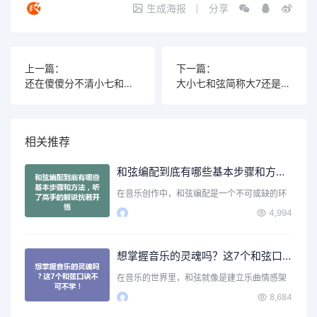
生成海报
分享
上一篇：
下一篇：
还在傻傻分不清小七和弦和属七和弦？这篇干货帮你彻底搞懂！
大小七和弦简称大7还是小7？音乐人必懂的和弦知识
相关推荐
和弦编配到底有哪些基本步骤和方法，听了高手的解说恍若开悟
在音乐创作中，和弦编配是一个不可或缺的环
节。无论你是刚刚入门…
4,994
想掌握音乐的灵魂吗？这7个和弦口诀不可不学！
在音乐的世界里，和弦就像是建立乐曲情感架
构的基石。无论是弹吉…
8,684