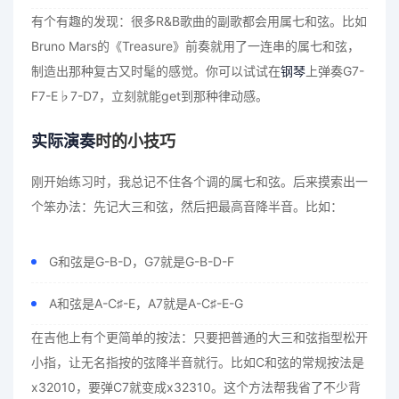
有个有趣的发现：很多R&B歌曲的副歌都会用属七和弦。比如
Bruno Mars的《Treasure》前奏就用了一连串的属七和弦，
制造出那种复古又时髦的感觉。你可以试试在
钢琴
上弹奏G7-
F7-E♭7-D7，立刻就能get到那种律动感。
实际演奏
时的小技巧
刚开始练习时，我总记不住各个调的属七和弦。后来摸索出一
个笨办法：先记大三和弦，然后把最高音降半音。比如：
G和弦是G-B-D，G7就是G-B-D-F
A和弦是A-C♯-E，A7就是A-C♯-E-G
在吉他上有个更简单的按法：只要把普通的大三和弦指型松开
小指，让无名指按的弦降半音就行。比如C和弦的常规按法是
x32010，要弹C7就变成x32310。这个方法帮我省了不少背