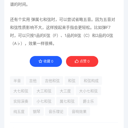
谱的时间。
还有个实用 弹属七和弦时，可以尝试省略五音。因为五音对
和弦性质影响不大，这样按起来手指会更轻松。比如弹F7
时，可以只按1品的E弦（F）、1品的B弦（C）和2品的G弦
（A♭），效果一样很棒。
收藏
0
点赞
0
半音
吉他
吉他和弦
和弦
和弦构成
大七和弦
大三和弦
大三度
大小七和弦
实际演奏
小七和弦
属七和弦
爵士乐
纯五度
钢琴
音乐理论
音响效果