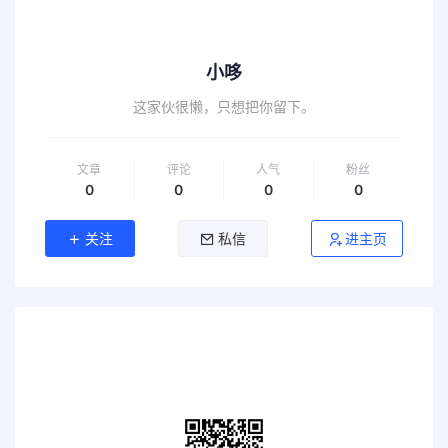
小哆
这家伙很懒，只想把你留下。
文章
评论
人气
粉丝
0
0
0
0
关注
私信
进主页