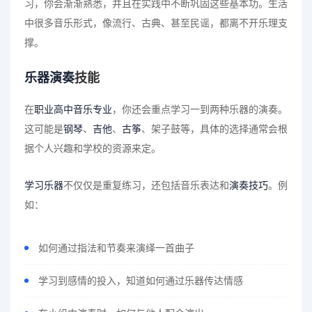
习，你会渐渐熟悉，并且在实践中不断巩固这些基本功。生活
中很多音乐形式，像流行、古典、甚至民谣，都离不开乐理支
撑。
乐器演奏
技能
在
职业高中
音乐专业
，你还会重点学习一到两种乐器的演奏。
这可能是
钢琴
、
吉他
、
古筝
、架子鼓等，具体的选择通常会根
据个人兴趣和学校的资源来定。
学习乐器
不仅仅是重复练习，还包括音乐表达和
演奏技巧
。例
如：
如何通过指法和节奏来演绎一首曲子
学习到感情的投入，知道如何通过乐器传达情感