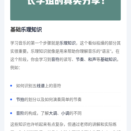
基础
乐理知识
学习音乐的第一个步骤就是
乐理知识
，这个看似枯燥的部分其
实很重要。乐理知识就像是用来帮助你理解音乐的“语言”。在
这个阶段，你会学习到
音符
的读写、
节奏
、
和声
等
基础知识
。
例如：
如何识别五
线谱
上的音符
节拍
的划分以及如何演奏简单的节奏
音阶
的构成，了解
大调
、
小调
的不同
这些知识也许听起来有点复杂，但通过老师的讲解和实际练