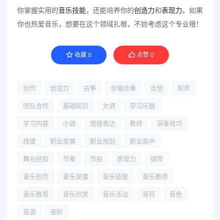
你掌握实用的
音乐技能
，还能培养你的
创造力
和
表现力
。如果
你也热爱音乐，想要在这个领域扎根，不妨考虑这个专业哦！
收藏
0
点赞
0
创作
创造力
古筝
合唱合奏
吉他
和声
团队合作
基础知识
大调
学习乐器
学习内容
小调
情感表达
教师
演奏技巧
线谱
职业发展
职业规划
职业高中
舞台经验
节奏
节拍
表现力
钢琴
音乐创作
音乐发展
音乐技能
音乐教师
音乐教育
音乐欣赏
音乐活动
音符
音色
音调
音阶