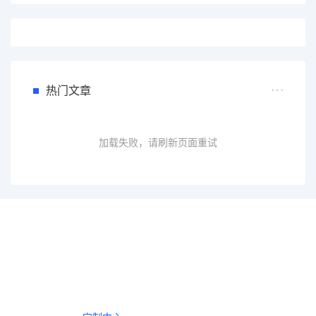
热门文章
加载失败，请刷新页面重试
一个会员，全站精品内容任意下载
数年如一日的整合资源，从未间断。