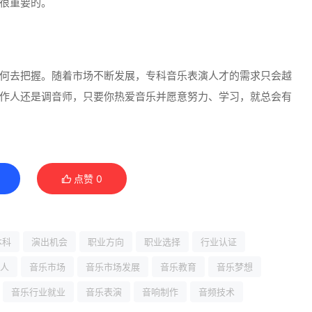
很重要的。
何去把握。随着市场不断发展，专科音乐表演人才的需求只会越
作人还是调音师，只要你热爱音乐并愿意努力、学习，就总会有
点赞
0
本科
演出机会
职业方向
职业选择
行业认证
人
音乐市场
音乐市场发展
音乐教育
音乐梦想
音乐行业就业
音乐表演
音响制作
音频技术