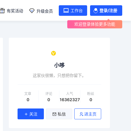
工作台
登录/注册
有奖活动
升级会员
欢迎登录体验更多功能
小哆
这家伙很懒，只想把你留下。
文章
评论
人气
粉丝
0
0
16362327
0
关注
私信
进主页