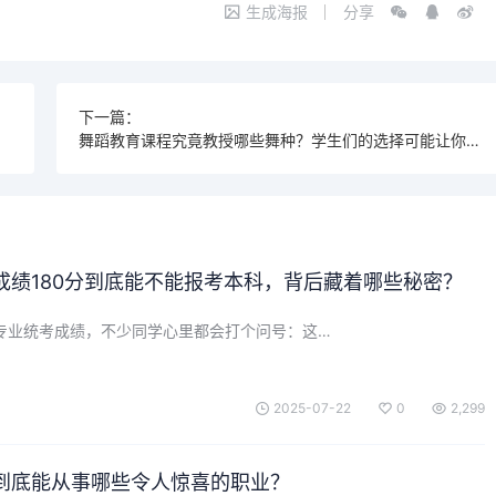
生成海报
分享
下一篇：
舞蹈教育课程究竟教授哪些舞种？学生们的选择可能让你大吃一惊！
成绩180分到底能不能报考本科，背后藏着哪些秘密？
乐专业统考成绩，不少同学心里都会打个问号：这…
2025-07-22
0
2,299
到底能从事哪些令人惊喜的职业？