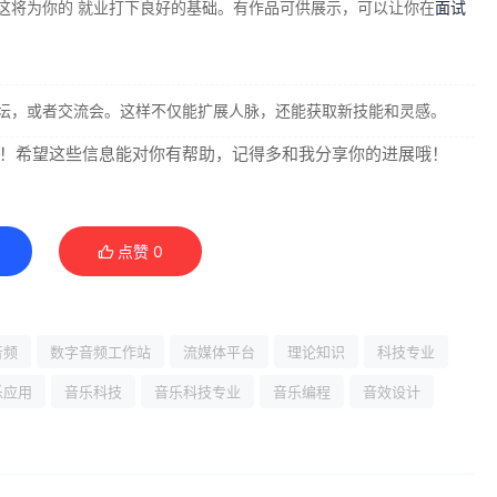
这将为你的 就业打下良好的基础。有作品可供展示，可以让你在
面试
坛，或者交流会。这样不仅能扩展人脉，还能获取新技能和灵感。
！希望这些信息能对你有帮助，记得多和我分享你的进展哦！
点赞
0
音频
数字音频工作站
流媒体平台
理论知识
科技专业
乐应用
音乐科技
音乐科技专业
音乐编程
音效设计