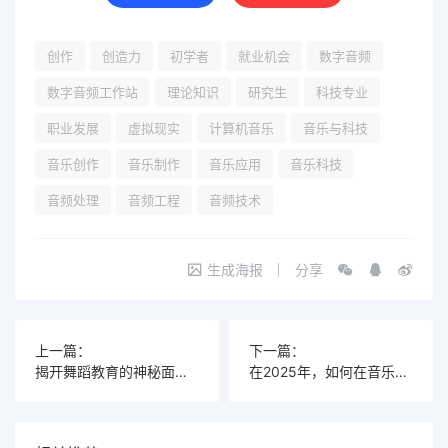
创作
创造力
初学者
就业机会
数字音频
数字音频工作站
理论知识
研究生
科技专业
职业发展
虚拟现实
计算机音乐
音乐与科技
音乐创作
音乐制作
音乐应用
音乐科技
音频处理
音频工程
音频技术
生成海报
分享
上一篇：
下一篇：
揭开舞蹈教育的神秘面纱，这个学科究竟属于哪个系？
在2025年，如何在音乐与科技结合的专业中脱颖而出，成为行业专家？