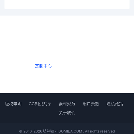
一个会员，全站精品内容任意下载
数年如一日的整合资源，从未间断。
定制中心
创作者中心
版权申明
CC知识共享
素材规范
用户条款
隐私政策
关于我们
© 2016-2026 哆咪啦 - IDOMILA.COM . All rights reserved