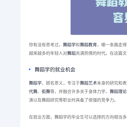
你有没有思考过，
舞蹈学
和
舞蹈教育
，哪一条路走得
越来越多的年轻人对
舞蹈
充满热情的时代。在这篇文
舞蹈学
的
就业机会
舞蹈学
，顾名思义，专注于
舞蹈艺术
本身的研究和表
代舞
、
街舞
等，并融合许多关于身体力学、
舞蹈理论
演以及舞蹈研究等职业时具备了很强的竞争力。
在就业方面，舞蹈学的毕业生可以选择的方向相当多