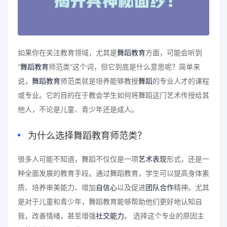
如果你在关注教育领域，尤其是
舞蹈教育
方面，可能会听到
“
舞蹈教育
师范类”这个词，但它到底是什么意思呢？简单来
说，
舞蹈教育
师范类就是培养能够教授
舞蹈
的专业人才的课程
或专业。它的目的在于教会学生如何将舞蹈这门艺术传授给其
他人，不论是儿童、青少年还是成人。
为什么选择舞蹈教育师范类？
很多人可能不知道，舞蹈不仅仅是一项
艺术表现
形式，还是一
种全面发展的教育手段。通过舞蹈教育，学生可以提高身体素
质、培养审美能力、增加
自信心
以及促进
团队合作
精神。尤其
是对于儿童和青少年，舞蹈教育能够帮助他们更好地认知自
我，改善情绪，甚至增强
社交能力
。 选择这个专业的原因主