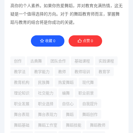
高你的个人素养。如果你热爱舞蹈，并对教育充满热情，这无
疑是一个值得选择的方向。对于 的舞蹈教育师而言，掌握舞
蹈与教育的结合将是你成功的关键。
收藏
0
点赞
0
创作
古典舞
团队合作
基础课程
实践课程
教学法
教学能力
教师
教师培训
教育学
教育机构
民族舞
热爱舞蹈
现代舞
理论知识
社交能力
编舞
职业前景
职业发展
职业选择
自信心
自我提升
舞台表现
舞台表现力
舞蹈
舞蹈创作
舞蹈基础
舞蹈工作室
舞蹈技能
舞蹈教师