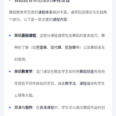
舞蹈教育师范类的
课程设置
舞蹈教育师范类的
课程体系
相对丰富，通常包括理论与实践两
个部分。以下是一些主要的
课程内容
：
舞蹈
基础课程
：这部分课程通常包含舞蹈的基本技巧、舞
种的了解（如
芭蕾舞
、
现代舞
、
民族舞
等）以及舞蹈语言
的使用。
舞蹈
教育学
：这门课旨在教会学生如何将
舞蹈技能
有效地
传授给不同年龄段的学员，涵盖
教学法
、
课程设计
和学生
心理等方面。
表演与
创作
：在
表演课程
中，学生可以通过舞蹈作品的创