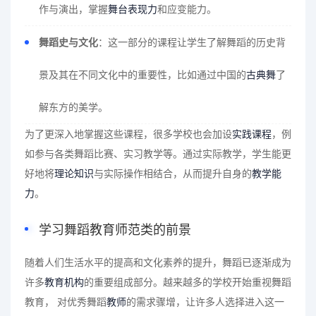
作与演出，掌握
舞台表现力
和应变能力。
舞蹈史与文化
：这一部分的课程让学生了解舞蹈的历史背
景及其在不同文化中的重要性，比如通过中国的
古典舞
了
解东方的美学。
为了更深入地掌握这些课程，很多学校也会加设
实践课程
，例
如参与各类舞蹈比赛、实习教学等。通过实际教学，学生能更
好地将
理论知识
与实际操作相结合，从而提升自身的
教学能
力
。
学习舞蹈教育师范类的前景
随着人们生活水平的提高和文化素养的提升，舞蹈已逐渐成为
许多
教育机构
的重要组成部分。越来越多的学校开始重视舞蹈
教育， 对优秀舞蹈
教师
的需求骤增，让许多人选择进入这一