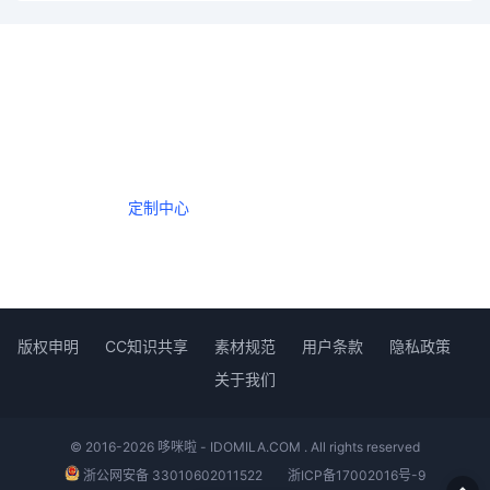
一个会员，全站精品内容任意下载
数年如一日的整合资源，从未间断。
定制中心
创作者中心
版权申明
CC知识共享
素材规范
用户条款
隐私政策
关于我们
© 2016-2026 哆咪啦 - IDOMILA.COM . All rights reserved
浙公网安备 33010602011522
浙ICP备17002016号-9