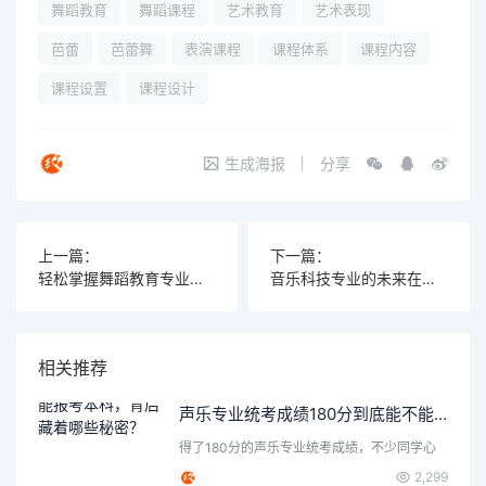
舞蹈教育
舞蹈课程
艺术教育
艺术表现
芭蕾
芭蕾舞
表演课程
课程体系
课程内容
课程设置
课程设计
生成海报
分享
上一篇：
下一篇：
轻松掌握舞蹈教育专业大学课程，开启你的艺术教育新篇章！
音乐科技专业的未来在哪里？2025年你可能会感到惊讶！
相关推荐
声乐专业统考成绩180分到底能不能报考本科，背后藏着哪些秘密？
得了180分的声乐专业统考成绩，不少同学心
里都会打个问号：这…
2,299