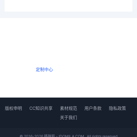
一个会员，全站精品内容任意下载
数年如一日的整合资源，从未间断。
定制中心
创作者中心
版权申明
CC知识共享
素材规范
用户条款
隐私政策
关于我们
© 2016-2026 哆咪啦 - IDOMILA.COM . All rights reserved