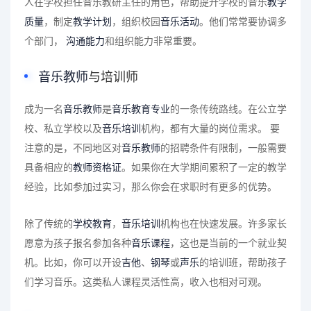
人在学校担任音乐教研主任的角色，帮助提升学校的音乐
教学
质量
，制定
教学计划
，组织校园
音乐活动
。他们常常要协调多
个部门，
沟通能力
和组织能力非常重要。
音乐教师
与培训师
成为一名
音乐教师
是
音乐教育专业
的一条传统路线。在公立学
校、私立学校以及
音乐培训
机构，都有大量的岗位需求。 要
注意的是，不同地区对
音乐教师
的招聘条件有限制，一般需要
具备相应的
教师资格证
。如果你在大学期间累积了一定的教学
经验，比如参加过实习，那么你会在求职时有更多的优势。
除了传统的
学校教育
，
音乐培训
机构也在快速发展。许多家长
愿意为孩子报名参加各种
音乐课程
，这也是当前的一个就业契
机。比如，你可以开设
吉他
、
钢琴
或
声乐
的培训班，帮助孩子
们学习音乐。这类私人课程灵活性高，收入也相对可观。