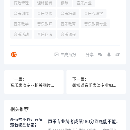
行政管理
课程设置
钢琴
音乐产业
音乐创作
音乐制作
音乐培训
音乐心理学
音乐教学
音乐教师
音乐教育
音乐教育专业
音乐活动
音乐疗法
音乐课程
生成海报
分享
上一篇：
下一篇：
音乐表演专业相关图片如何提升你的艺术表现力？掌握这几招让创作更出彩！
想知道音乐表演专业如何通过创意短视频吸引目光吗？
相关推荐
声乐专业统考成绩180分到底能不能报考本科，背后藏着哪些秘密？