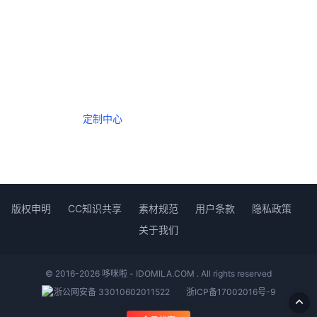
一个会员，全站精品内容任意下载
数年如一日的整合资源，从未间断。
定制中心
创作者中心
版权申明
CC知识共享
素材规范
用户条款
隐私政策
关于我们
© 2016-2026 哆咪啦 - IDOMILA.COM . All rights reserved
浙公网安备 33010602011522
浙ICP备17002016号-9