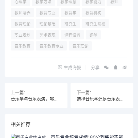
心理学
教学方法
教学理念
教学能力
教师
教师培养
教育专业
教育学
教育机构
教育理论
理论基础
研究生
研究生院校
职业规划
艺术表现
课程设置
钢琴
音乐教育
音乐教育专业
音乐理论
生成海报
分享
上一篇：
下一篇：
音乐学与音乐表演，哪个更能带来职业发展的黄金机会？
选择音乐学还是音乐表演？职业发展前景你了解吗？
相关推荐
声乐专业统考成绩180分到底能不能报考本科，背后藏着哪些秘密？