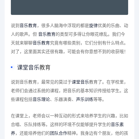
说到
音乐教育
，很多人脑海中浮现的都是
旋律
优美的乐曲、动
人的歌声。但
音乐教育
的类型可多得让你眼花缭乱。我们今
天就来聊聊
音乐教育
究竟有哪些类别，它们分别有什么特点。
对了，这里面其实还很有趣，可能会有你意想不到的收获哦！
课堂音乐
教育
说到音乐教育，最常见的莫过于
课堂音乐
教育了。在学校里，
老师们会通过系统的课程，把音乐的基本知识传授给学生。这
些课程包括
音乐理论
、乐器演奏、
声乐训练
等等。
在课堂上，老师会以一种互动的形式来培养学生的兴趣，比如
合唱、乐队排练等。这样的环境不仅能够提升学生的
音乐素
养
，还能培养他们的
团队合作
精神。我身边有个朋友，他的孩