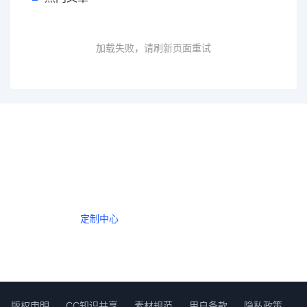
加载失败，请刷新页面重试
一个会员，全站精品内容任意下载
数年如一日的整合资源，从未间断。
定制中心
创作者中心
版权申明
CC知识共享
素材规范
用户条款
隐私政策