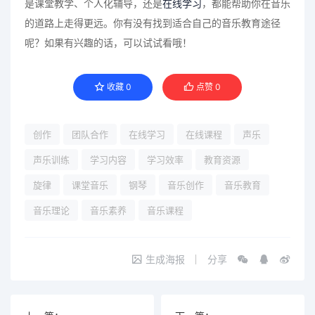
是课堂教学、个人化辅导，还是
在线学习
，都能帮助你在音乐
的道路上走得更远。你有没有找到适合自己的音乐教育途径
呢？如果有兴趣的话，可以试试看哦！
收藏
0
点赞
0
创作
团队合作
在线学习
在线课程
声乐
声乐训练
学习内容
学习效率
教育资源
旋律
课堂音乐
钢琴
音乐创作
音乐教育
音乐理论
音乐素养
音乐课程
生成海报
分享