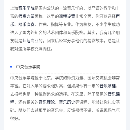
上海
音乐学院
是国内公认的一流音乐学府，以严谨的教学和丰
富的
师资力量
著称。这里的
课程设置
非常全面，你可以选择
声
乐
、
器乐演奏
、作曲、指挥等专业。作为校友，不少学生成功
进入了国内外知名的艺术团体和音乐院校。其实，我有几个朋
友就是
师范专业
的，回来后经常分享他们的精彩故事，总是让
我对这所学校充满向往。
中央音乐学院
中央音乐学院位于北京，学院的师资力量、国际交流机会非常
丰富。它对入学的要求相对高，但如果你有一定的
音乐基础
，
去报考也是一种值得追求的选择。在这里，除了常见的
音乐课
程
，还有相关的
音乐理论
、
音乐历史
等课程，能够让你扎实基
础。朋友们去过那里的音乐会，反馈都很不错，听说现场气氛
很好。