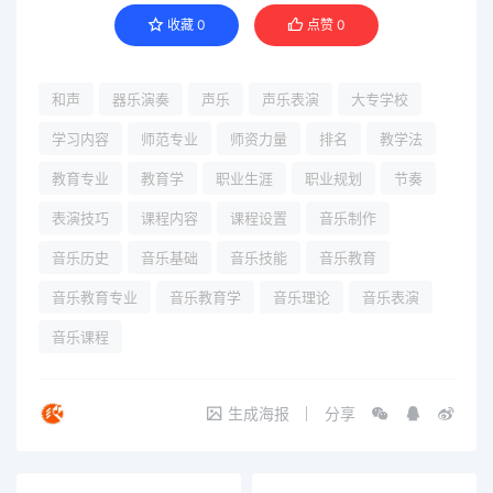
收藏
0
点赞
0
和声
器乐演奏
声乐
声乐表演
大专学校
学习内容
师范专业
师资力量
排名
教学法
教育专业
教育学
职业生涯
职业规划
节奏
表演技巧
课程内容
课程设置
音乐制作
音乐历史
音乐基础
音乐技能
音乐教育
音乐教育专业
音乐教育学
音乐理论
音乐表演
音乐课程
生成海报
分享