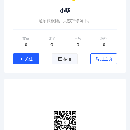
小哆
这家伙很懒，只想把你留下。
文章
评论
人气
粉丝
0
0
0
0
关注
私信
进主页