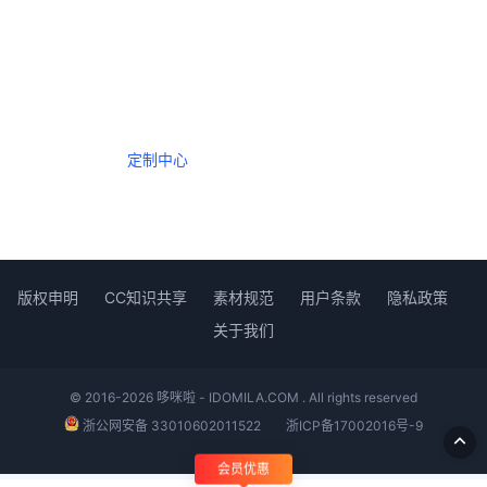
一个会员，全站精品内容任意下载
数年如一日的整合资源，从未间断。
定制中心
创作者中心
版权申明
CC知识共享
素材规范
用户条款
隐私政策
关于我们
© 2016-2026 哆咪啦 - IDOMILA.COM . All rights reserved
浙公网安备 33010602011522
浙ICP备17002016号-9
会员优惠