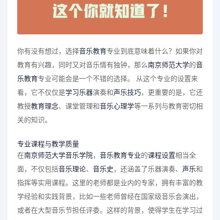
你有没有想过，选择
音乐教育
专业到底意味着什么？如果你对
教育有兴趣，同时又对音乐情有独钟，那么
南京师范大学
的
音
乐教育
专业可能会是一个不错的选择。 从这个专业的设置来
看，它不仅仅是
学习乐器
演奏和
声乐技巧
，更重要的是，它还
教授
教育理念
、课堂管理和
音乐心理学
等一系列与教育密切相
关的知识。
专业课程
与
教学质量
在
南京师范大学
音乐学院
，
音乐教育专业
的
课程设置
相当全
面，不仅包括
音乐理论
、
音乐史
，还涵盖了乐器演奏、
声乐
和
指挥等实用课程。这里的老师都是业内的专家，拥有丰富的教
学经验和实践背景，比如一些老师曾经在国家级音乐会演出，
或者在大型音乐节担任评委。这样的背景，使得学生在学习过