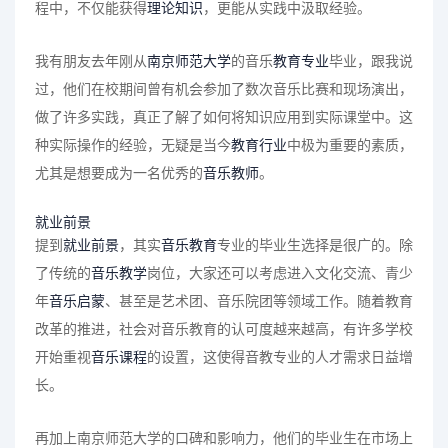
程中，不仅能获得
理论知识
，更能从实践中汲取经验。
我有朋友去年刚从
南京师范大学
的音乐
教育专业
毕业，跟我说
过，他们在校期间曾有机会参加了数次音乐比赛和现场演出，
做了许多实践，真正了解了如何将知识应用到实际课堂中。这
种实际操作的经验，无疑是当今
教育行业
中极为重要的素质，
尤其是想要成为一名优秀的
音乐教师
。
就业前景
提到
就业前景
，其实
音乐教育
专业的毕业生选择是很广的。除
了传统的
音乐教学
岗位，大家还可以考虑进入文化交流、青少
年
音乐启蒙
、甚至是艺术团、音乐院团等领域工作。随着教育
改革的推进，社会对音乐教育的认可度越来越高，有许多学校
开始重视
音乐课程
的设置，这使得音教专业的人才需求日益增
长。
再加上南京师范大学的口碑和影响力，他们的毕业生在市场上