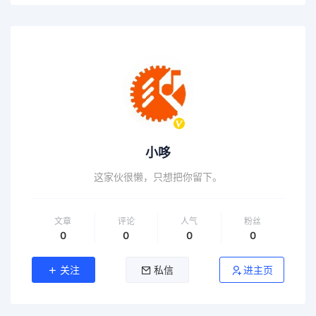
小哆
这家伙很懒，只想把你留下。
文章
评论
人气
粉丝
0
0
0
0
关注
私信
进主页