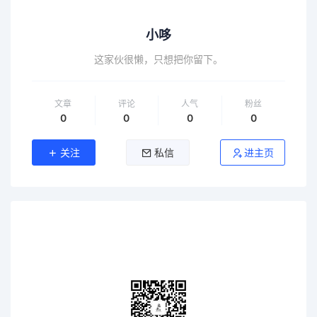
小哆
这家伙很懒，只想把你留下。
文章
评论
人气
粉丝
0
0
0
0
关注
私信
进主页