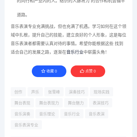
的同行和产业内的人。结识的人脉将为 的合作和机会铺平
道路。
音乐表演专业充满挑战，但也充满了机遇。学习如何在这个领
域中扎根，提升自己的技能，建立良好的个人形象，这是每位
音乐表演者都需要认真对待的事情。希望你能根据这些 找到
适合自己的发展之路，逐渐在
音乐行业
中崭露头角！
收藏
0
点赞
0
创作
声乐
张雪峰
演奏技巧
现场实践
舞台表现
舞台表现力
舞台魅力
表演技巧
音乐演奏
音乐理论
音乐行业
音乐表演
音乐表演专业