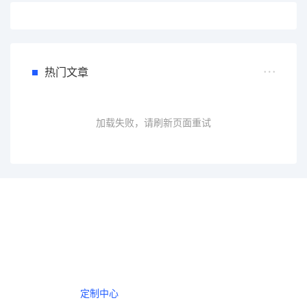
热门文章
加载失败，请刷新页面重试
一个会员，全站精品内容任意下载
数年如一日的整合资源，从未间断。
定制中心
创作者中心