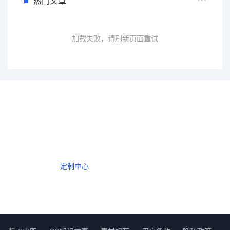
热门文章
加载失败，请刷新页面重试
一个会员，全站精品内容任意下载
数年如一日的整合资源，从未间断。
定制中心
创作者中心