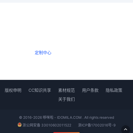
一个会员，全站精品内容任意下载
数年如一日的整合资源，从未间断。
定制中心
创作者中心
版权申明
CC知识共享
素材规范
用户条款
隐私政策
关于我们
© 2016-2026 哆咪啦 - IDOMILA.COM . All rights reserved
浙公网安备 33010602011522
浙ICP备17002016号-9