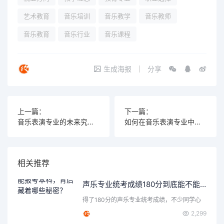
艺术教育
音乐培训
音乐教学
音乐教师
音乐教育
音乐行业
音乐课程
生成海报
分享
上一篇：
下一篇：
音乐表演专业的未来究竟如何，你准备好迎接挑战了吗？
如何在音乐表演专业中脱颖而出，97%的人都在这样练习与提升
相关推荐
声乐专业统考成绩180分到底能不能报考本科，背后藏着哪些秘密？
得了180分的声乐专业统考成绩，不少同学心
里都会打个问号：这…
2,299