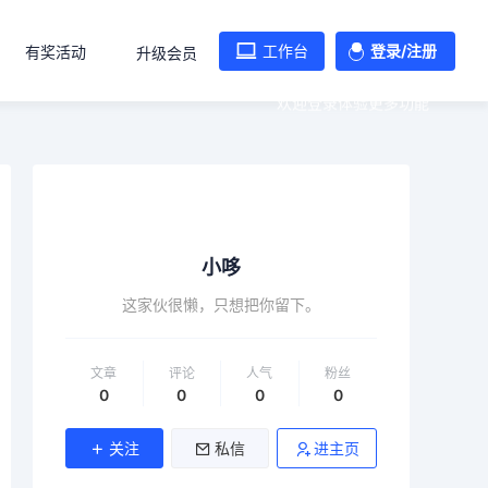
工作台
登录/注册
有奖活动
升级会员
欢迎登录体验更多功能
小哆
这家伙很懒，只想把你留下。
文章
评论
人气
粉丝
0
0
0
0
关注
私信
进主页