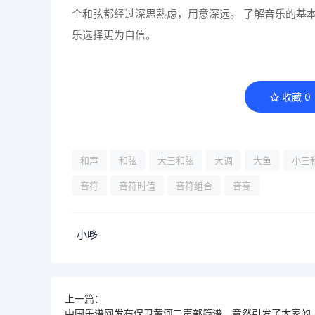
个和弦都经过深思熟虑，用意深远。 了解音乐的基
乐选择更为自信。
收藏
0
和声
和弦
大三和弦
大调
大鱼
小三
音符
音符时值
音符组合
音高
小哆
上一篇：
中国乐谱网发布保卫黄河二声部