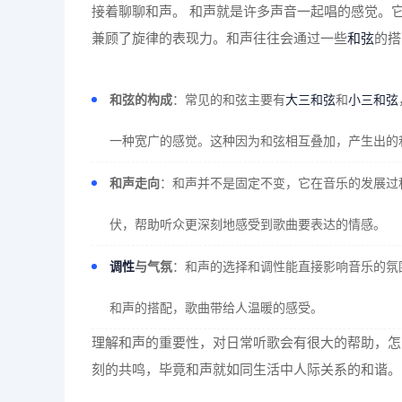
接着聊聊和声。 和声就是许多声音一起唱的感觉。
兼顾了旋律的表现力。和声往往会通过一些
和弦
的搭
和弦的构成
：常见的和弦主要有
大三和弦
和
小三和弦
一种宽广的感觉。这种因为和弦相互叠加，产生出的
和声走向
：和声并不是固定不变，它在音乐的发展过
伏，帮助听众更深刻地感受到歌曲要表达的情感。
调性
与气氛
：和声的选择和调性能直接影响音乐的氛
和声的搭配，歌曲带给人温暖的感受。
理解和声的重要性，对日常听歌会有很大的帮助，怎
刻的共鸣，毕竟和声就如同生活中人际关系的和谐。