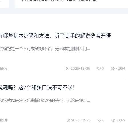
有哪些基本步骤和方法，听了高手的解说恍若开悟
弦编配是一个不可或缺的环节。无论你是刚刚入门…
知识库
2025-12-25
0
4,994
灵魂吗？这7个和弦口诀不可不学！
和弦就像是建立乐曲情感架构的基石。无论是弹吉…
知识库
2025-12-25
0
8,682