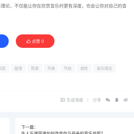
本理论，不仅能让你在欣赏音乐时更有深度，也会让你对自己的音
点赞
0
和弦
旋律
简谱
节奏
节拍
调性
音乐理论
生成海报
分享
下一篇：
简谱，竟然引发了大家的热议！
牛人乐谱简谱如何改变你与母亲的音乐共鸣？