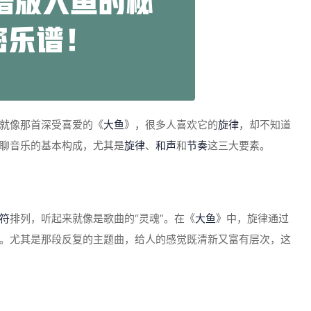
就像那首深受喜爱的《
大鱼
》，很多人喜欢它的
旋律
，却不知道
聊音乐的基本构成，尤其是
旋律
、
和声
和
节奏
这三大要素。
符
排列，听起来就像是歌曲的“灵魂”。在《
大鱼
》中，旋律通过
。尤其是那段反复的主题曲，给人的感觉既清新又富有层次，这