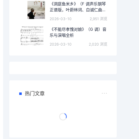
《洞庭鱼米乡》（F 调声乐钢琴
正谱版，叶蔚林词、白诚仁曲）
的完整音乐分析
2026-03-10
2,951 浏览
《不能尽孝愧对娘》（G 调）音
乐与演唱全析
2026-03-10
2,020 浏览
热门文章