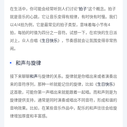
在生活中，你可能会经常听到人们讨论“
拍子
”这个概念。拍子
就是音乐的心跳，它让音乐变得有规律，有时快有时慢。我们
以4/4拍为例，它是最常见的拍子类型，意味着每小节有4
拍，每拍的时值为四分之一音符。试想一下，在欢快的生日派
对上，众人合唱《
生日快乐
》，节奏感就会让氛围变得非常热
闹。
和声与旋律
接下来聊聊
和声
与旋律的关系。旋律就是你唱出来或者演奏出
来的音符序列，那种一听就能记住的旋律，比如《
生日快乐
》
这首歌，可能你第一声唱出来就能跟着一起唱。而和声则是为
旋律提供支持，通常是同时演奏或唱出不同音符，形成和谐的
音响效果。比如，在某些音乐作品中，配乐的和声往往会给旋
律增加厚度和丰富感。