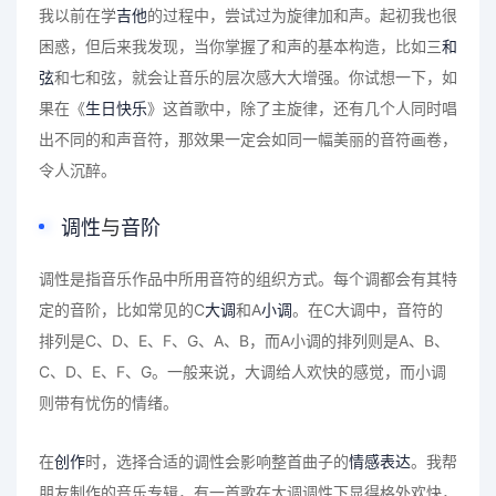
我以前在学
吉他
的过程中，尝试过为旋律加和声。起初我也很
困惑，但后来我发现，当你掌握了和声的基本构造，比如三
和
弦
和七和弦，就会让音乐的层次感大大增强。你试想一下，如
果在《
生日快乐
》这首歌中，除了主旋律，还有几个人同时唱
出不同的和声音符，那效果一定会如同一幅美丽的音符画卷，
令人沉醉。
调性
与
音阶
调性是指音乐作品中所用音符的组织方式。每个调都会有其特
定的音阶，比如常见的C
大调
和A
小调
。在C大调中，音符的
排列是C、D、E、F、G、A、B，而A小调的排列则是A、B、
C、D、E、F、G。一般来说，大调给人欢快的感觉，而小调
则带有忧伤的情绪。
在
创作
时，选择合适的调性会影响整首曲子的
情感表达
。我帮
朋友制作的音乐专辑，有一首歌在大调调性下显得格外欢快，