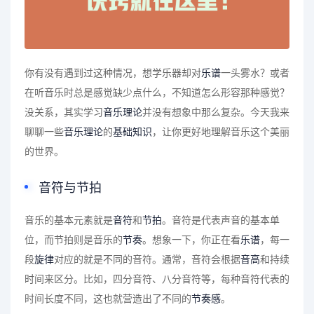
你有没有遇到过这种情况，想学乐器却对
乐谱
一头雾水？或者
在听音乐时总是感觉缺少点什么，不知道怎么形容那种感觉？
没关系，其实学习
音乐理论
并没有想象中那么复杂。今天我来
聊聊一些
音乐理论
的
基础知识
，让你更好地理解音乐这个美丽
的世界。
音符与节拍
音乐的基本元素就是
音符
和
节拍
。音符是代表声音的基本单
位，而节拍则是音乐的
节奏
。想象一下，你正在看
乐谱
，每一
段
旋律
对应的就是不同的音符。通常，音符会根据
音高
和持续
时间来区分。比如，四分音符、八分音符等，每种音符代表的
时间长度不同，这也就营造出了不同的
节奏感
。