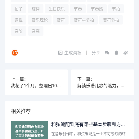
拍子
旋律
生日快乐
节奏
节奏感
节拍
调性
音乐理论
音符
音符与节拍
音符节拍
音阶
音高
生成海报
分享
上一篇：
下一篇：
我花了1个月，整理出100首经典儿歌乐谱，竟然引发了火爆讨论！
解锁乐谱儿歌的魅力，带孩子一起唱一闪一闪亮晶晶的快乐秘诀
相关推荐
和弦编配到底有哪些基本步骤和方法，听了高手的解说恍若开悟
在音乐创作中，和弦编配是一个不可或缺的环