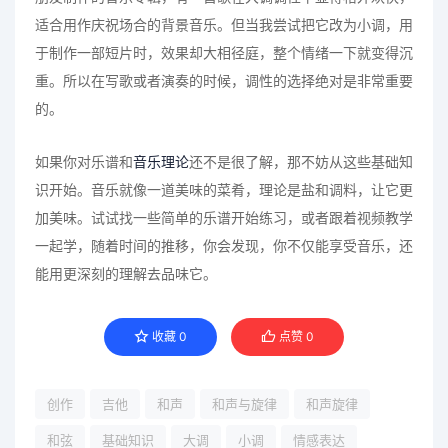
适合用作庆祝场合的背景音乐。但当我尝试把它改为小调，用
于制作一部短片时，效果却大相径庭，整个情绪一下就变得沉
重。所以在写歌或者演奏的时候，调性的选择绝对是非常重要
的。
如果你对乐谱和
音乐理论
还不是很了解，那不妨从这些基础知
识开始。音乐就像一道美味的菜肴，理论是盐和调料，让它更
加美味。试试找一些简单的乐谱开始练习，或者跟着视频教学
一起学，随着时间的推移，你会发现，你不仅能享受音乐，还
能用更深刻的理解去品味它。
收藏
0
点赞
0
创作
吉他
和声
和声与旋律
和声旋律
和弦
基础知识
大调
小调
情感表达