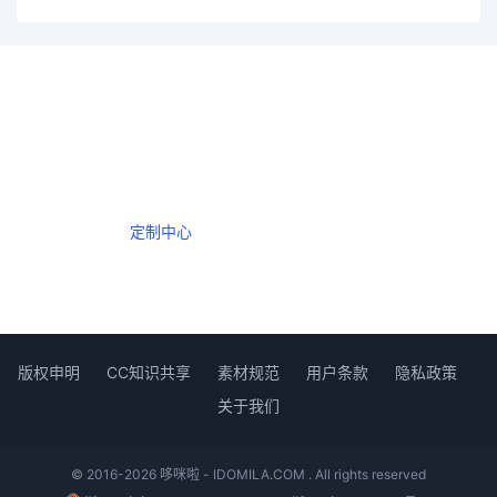
一个会员，全站精品内容任意下载
数年如一日的整合资源，从未间断。
定制中心
创作者中心
版权申明
CC知识共享
素材规范
用户条款
隐私政策
关于我们
© 2016-2026 哆咪啦 - IDOMILA.COM . All rights reserved