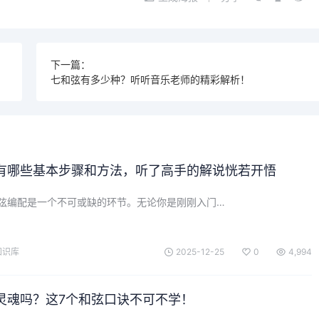
下一篇：
七和弦有多少种？听听音乐老师的精彩解析！
有哪些基本步骤和方法，听了高手的解说恍若开悟
弦编配是一个不可或缺的环节。无论你是刚刚入门…
知识库
2025-12-25
0
4,994
灵魂吗？这7个和弦口诀不可不学！