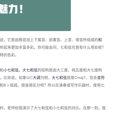
说，它是由根音加上下属音、前置音、上音、增音所组成的
和
听起来更加丰富多彩。你可能会问，七和弦究竟有什么用处呢？
特的色彩。
和
小七和弦
。
大七和弦
的结构是由大三度、纯五度和大七度构
。比如说，如果以C
大调
为例，
大七和弦
就是Cmaj7，包含
音符
、G和B♭组成。很容易区分吧？所以在演奏或写作乐曲时，使用七
时，老师给我演示了大七和弦和小七和弦的对比。在那一刻，我