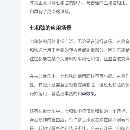
才真正意识到七和弦的魅力。与普通的三和弦相比，
和声
有了更深的理解。
七和弦的应用场景
七和弦的用处非常广泛，无论是在流行音乐、古典音
和弦通常用于重要的转折点或副歌部分，因为它能给
往往都能在某个关键时刻用到七和弦，让整首歌充满
在古典音乐中，七和弦的使用同样不可小觑。古典作
性。有些乐章甚至会频繁变换和弦，通过七和弦的运
巧妙运用，营造出丰富的
和声效果
。
还有在爵士乐中，七和弦不仅仅是和弦的一个选择，
奏者创作的自由度，有许多音乐家喜欢在即兴演奏时
乐，起初觉得各种和弦记不住，后来专注于七和弦的