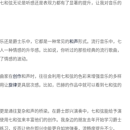
七和弦无论是听感还是表现力都有了显著的提升，让我对音乐的
乐还是爵士乐中，它都是一种常见的
和声
形式。流行音乐中，七
人一种情感的升华感。比如说，你听过的那些经典的流行歌曲，
了情感的波动。
曲家在
创作
和声时，往往会利用七和弦的色彩来增强音乐的多样
用让
旋律
更具层次感。比如，巴赫的作品中就可以看到七和弦的
更是通往复杂和声的桥梁。在爵士即兴演奏中，七和弦能给予演
使用七和弦来丰富他们的创作。我身边的朋友去年开始学习爵士
练习，反而让他在即兴中能更自如地弹奏，流畅度提升不少。