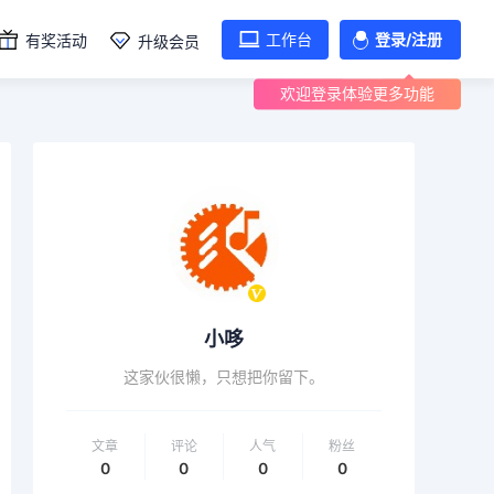
工作台
登录/注册
有奖活动
升级会员
欢迎登录体验更多功能
小哆
这家伙很懒，只想把你留下。
文章
评论
人气
粉丝
0
0
0
0