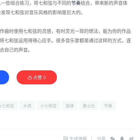
入一些组合练习，将七和弦与不同的
节奏
结合，带来新的声音体
会发现七和弦对音乐风格的影响是巨大的。
作曲时使用七和弦的灵感，有时灵光一现的想法，能为你的作品
将七和弦运用得得心应手。很多音乐家都是通过这样的方式，逐
合自己的声音。
点赞
0
大七和弦
大调
小七和弦
旋律
爵士乐
节奏
生成海报
分享