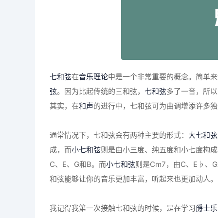
七和弦
在
音乐理论
中是一个非常重要的概念。简单来
弦
。因为比起传统的三和弦，
七和弦
多了一音，所以
其实，在
和声
的进行中，七和弦可为曲调增添许多独
通常情况下，七和弦会有两种主要的形式：
大七和弦
成，而
小七和弦
则是由小三度、纯五度和小七度构成
C、E、G和B。而
小七和弦
则是Cm7，由C、E♭
和弦能够让你的音乐更加丰富，听起来也更加动人。
我记得我第一次接触七和弦的时候，是在学习
爵士乐