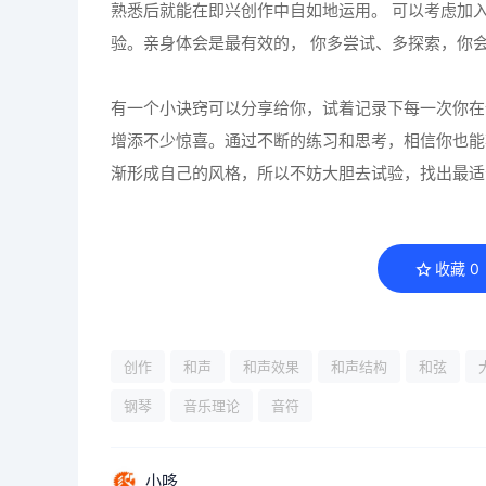
熟悉后就能在即兴创作中自如地运用。 可以考虑加
验。亲身体会是最有效的， 你多尝试、多探索，你
有一个小诀窍可以分享给你，试着记录下每一次你在
增添不少惊喜。通过不断的练习和思考，相信你也能
渐形成自己的风格，所以不妨大胆去试验，找出最适
收藏
0
创作
和声
和声效果
和声结构
和弦
钢琴
音乐理论
音符
小哆