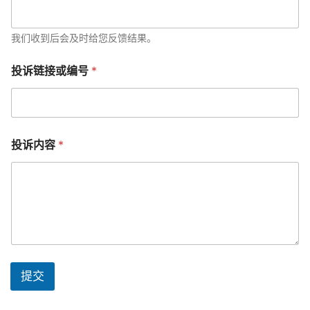
我们收到后会及时给您反馈结果。
反
投诉链接或编号
*
馈
邮
箱
投
诉
内
投诉内容
*
容
投
诉
链
接
或
编
号
提交