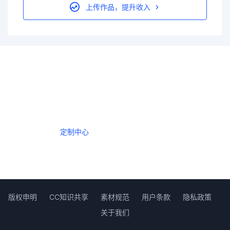
上传作品，提升收入
一个会员，全站精品内容任意下载
数年如一日的整合资源，从未间断。
定制中心
创作者中心
版权申明
CC知识共享
素材规范
用户条款
隐私政策
关于我们