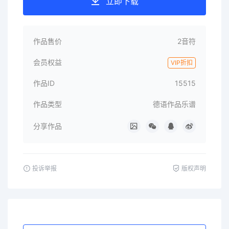
立即下载
作品售价
2音符
会员权益
VIP折扣
作品ID
15515
作品类型
德语作品乐谱
分享作品
投诉举报
版权声明