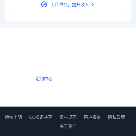
上传作品，提升收入
一个会员，全站精品内容任意下载
数年如一日的整合资源，从未间断。
定制中心
创作者中心
版权申明
CC知识共享
素材规范
用户条款
隐私政策
关于我们