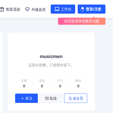
工作台
登录/注册
有奖活动
升级会员
欢迎登录体验更多功能
musicmen
这家伙很懒，只想把你留下。
文章
评论
人气
粉丝
0
0
0
0
关注
私信
进主页