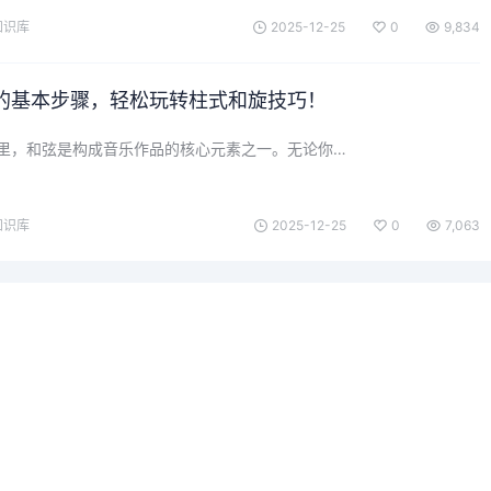
知识库
2025-12-25
0
9,834
的基本步骤，轻松玩转柱式和旋技巧！
里，和弦是构成音乐作品的核心元素之一。无论你…
知识库
2025-12-25
0
7,063
一个会员，全站精品内容任意下
数年如一日的整合资源，从未间断。