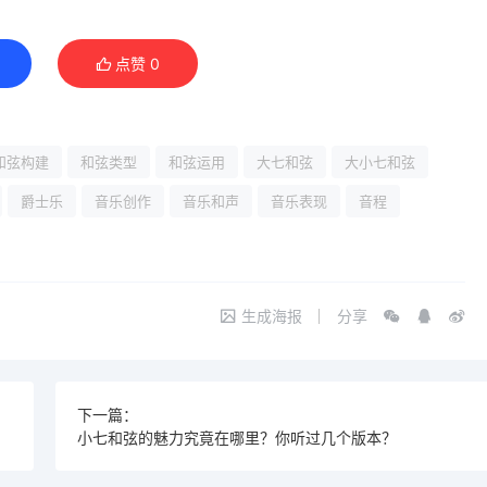
点赞
0
和弦构建
和弦类型
和弦运用
大七和弦
大小七和弦
爵士乐
音乐创作
音乐和声
音乐表现
音程
生成海报
分享
下一篇：
新大门
小七和弦的魅力究竟在哪里？你听过几个版本？