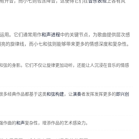
有升音，而小七则包含降音，这使得它们在
音乐表现
上各有风
运用。它们通常用作
和声进程
中的关键节点，为歌曲提供层次感
明亮的旋律线，而小七和弦则能够带来更多的情感深度和复杂性。
和弦的身影。它们不仅让旋律更加动听，还能让人沉浸在音乐的情感
很多经典作品都基于这类
和弦构建
，让
演奏
者发挥发挥更多的
即兴创
强作曲的
和声
复杂性，增添作品的艺术感染力。