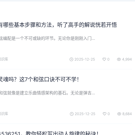
有哪些基本步骤和方法，听了高手的解说恍若开悟
弦编配是一个不可或缺的环节。无论你是刚刚入门…
知识库
2025-12-25
0
4,994
灵魂吗？这7个和弦口诀不可不学！
和弦就像是建立乐曲情感架构的基石。无论是弹吉…
知识库
2025-12-25
0
8,684
536251，教你轻松写出动人旋律的秘诀！