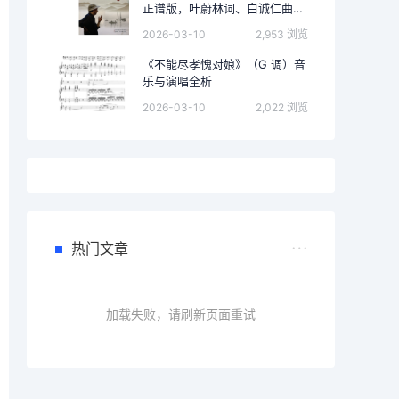
正谱版，叶蔚林词、白诚仁曲）
的完整音乐分析
2026-03-10
2,953 浏览
《不能尽孝愧对娘》（G 调）音
乐与演唱全析
2026-03-10
2,022 浏览
热门文章
加载失败，请刷新页面重试