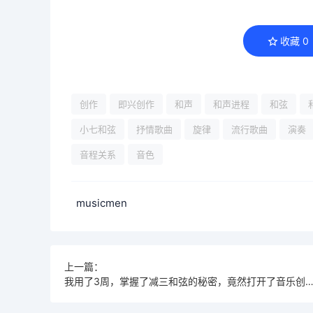
收藏
0
创作
即兴创作
和声
和声进程
和弦
小七和弦
抒情歌曲
旋律
流行歌曲
演奏
音程关系
音色
musicmen
上一篇：
我用了3周，掌握了减三和弦的秘密，竟然打开了音乐创作的