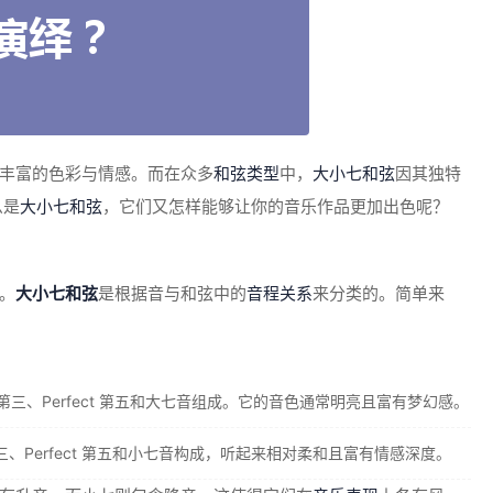
丰富的色彩与情感。而在众多
和弦类型
中，
大小七和弦
因其独特
么是
大小七和弦
，它们又怎样能够让你的音乐作品更加出色呢？
。
大小七和弦
是根据音与和弦中的
音程关系
来分类的。简单来
 Major 第三、Perfect 第五和大七音组成。它的音色通常明亮且富有梦幻感。
音、小第三、Perfect 第五和小七音构成，听起来相对柔和且富有情感深度。