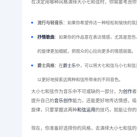
在决定用哪种风格演绎大小七和弦时，你需要考虑你
流行与轻音乐
：如果你希望传达一种轻松和愉快的氛
抒情歌曲
：如果你的作品意在表达情感，尤其是悲伤
的旋律更加细腻，把观众的心拉向更多的情感层面。
爵士风格
：在
爵士乐
中，可以将大七和弦与小七和弦
以更好地探索这两种和弦所带来的不同音色。
大小七和弦作为音乐中不可或缺的一部分，为
创作
者
提升自己的
音乐创作
能力，还能更好地传达情感，吸
旋律，只要掌握这两种
和弦运用
的技巧，就能让你的
现在，你准备好选择你的风格，去演绎大小七和弦的