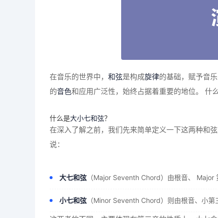
在音乐的世界中，
和弦
是构成
旋律
的基础，赋予音乐
的
音色
和应用广泛性，始终占据着重要的地位。 什
什么是
大小七和弦
？
在深入了解之前，我们先来简单定义一下这两种和弦
说：
大七和弦
（Major Seventh Chord）由根音、
小七和弦
（Minor Seventh Chord）则由根