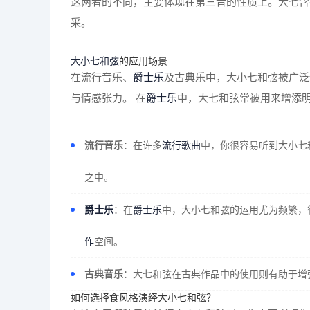
这两者的不同，主要体现在第三音的性质上。大七含
采。
大小七和弦
的应用场景
在流行音乐、
爵士乐
及古典乐中，大小七和弦被广泛
与情感张力。 在
爵士乐
中，大七和弦常被用来增添
流行音乐
：在许多
流行歌曲
中，你很容易听到大小七
之中。
爵士乐
：在
爵士乐
中，大小七和弦的运用尤为频繁，
作
空间。
古典音乐
：大七和弦在古典作品中的使用则有助于增
如何选择食风格演绎大小七和弦？