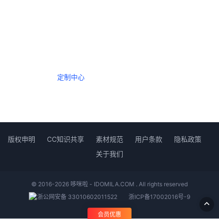
一个会员，全站精品内容任意下载
数年如一日的整合资源，从未间断。
定制中心
创作者中心
版权申明
CC知识共享
素材规范
用户条款
隐私政策
关于我们
© 2016-2026 哆咪啦 - IDOMILA.COM . All rights reserved
浙公网安备 33010602011522
浙ICP备17002016号-9
会员优惠